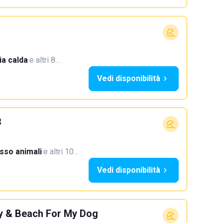
a calda
·
e altri 8…
Vedi disponibilità
3
sso animali
·
e altri 10…
Vedi disponibilità
y & Beach For My Dog