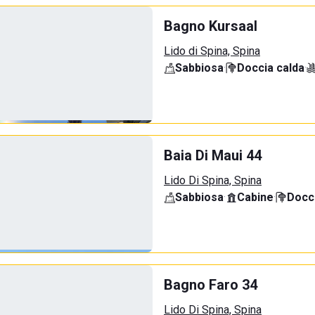
Bagno Kursaal
Lido di Spina, Spina
Sabbiosa
·
Doccia calda
·
Baia Di Maui 44
Lido Di Spina, Spina
Sabbiosa
·
Cabine
·
Docci
Bagno Faro 34
Lido Di Spina, Spina