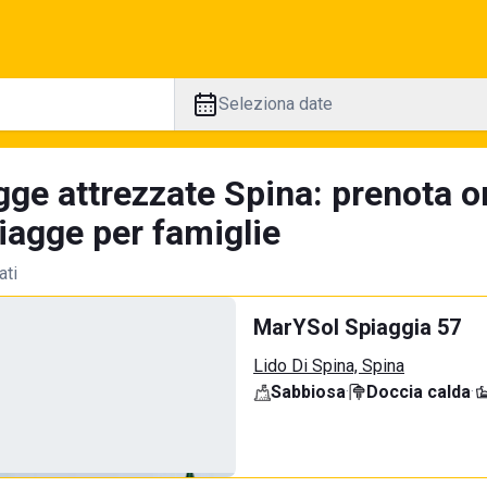
Seleziona date
gge attrezzate Spina: prenota on
iagge per famiglie
ati
MarYSol Spiaggia 57
Lido Di Spina, Spina
Sabbiosa
·
Doccia calda
·