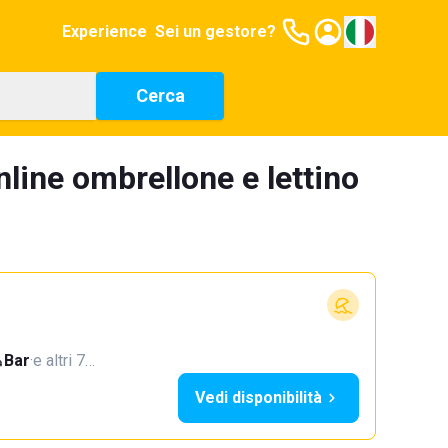
Experience
Sei un gestore?
Cerca
line ombrellone e lettino
Bar
·
e altri 7…
Vedi disponibilità