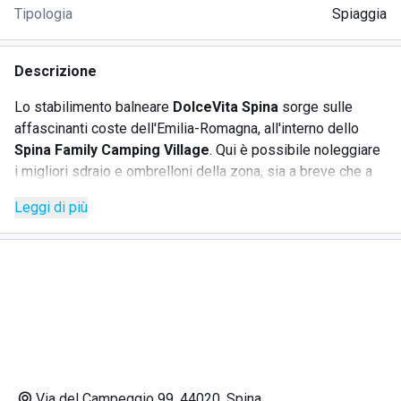
Tipologia
Spiaggia
Descrizione
Lo stabilimento balneare
DolceVita Spina
sorge sulle
affascinanti coste dell'Emilia-Romagna, all'interno dello
Spina Family Camping Village
. Qui è possibile noleggiare
i migliori sdraio e ombrelloni della zona, sia a breve che a
lungo termine. Lo stabilimento offre anche la possibilità di
Leggi di più
noleggiare cabine per mettere al sicuro i propri effetti
personali. Tra gli altri servizi offerti ci sono docce calde,
una piscina, giochi da tavolo e carte, un campo da beach
volley, e canoe. Inoltre, il
DolceVita Spina
propone un bar e
un ristorante dove si possono gustare bevande e piatti
tipici della tradizione romagnola, realizzati con ingredienti
di alta qualità.
Via del Campeggio 99, 44020, Spina