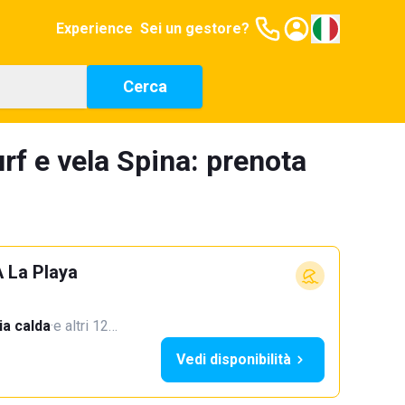
Experience
Sei un gestore?
Cerca
rf e vela Spina: prenota
A La Playa
a calda
·
e altri 12…
Vedi disponibilità