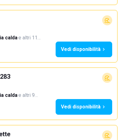
a calda
·
e altri 11…
Vedi disponibilità
 283
a calda
·
e altri 9…
Vedi disponibilità
ette