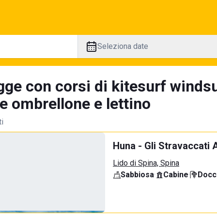
Seleziona date
ge con corsi di kitesurf windsu
e ombrellone e lettino
ti
Huna - Gli Stravaccati 
Lido di Spina, Spina
Sabbiosa
·
Cabine
·
Docci