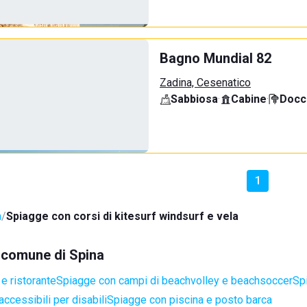
Bagno Mundial 82
Zadina, Cesenatico
Sabbiosa
·
Cabine
·
Docci
1
a
Spiagge con corsi di kitesurf windsurf e vela
l comune di Spina
e ristorante
Spiagge con campi di beachvolley e beachsoccer
Sp
ccessibili per disabili
Spiagge con piscina e posto barca