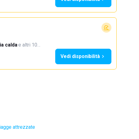
a calda
·
e altri 10…
Vedi disponibilità
iagge attrezzate