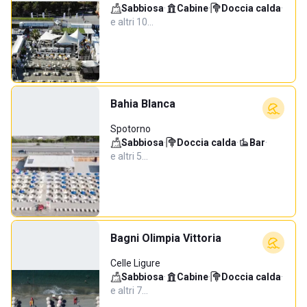
Sabbiosa
·
Cabine
·
Doccia calda
·
e altri 10…
Bahia Blanca
Spotorno
Sabbiosa
·
Doccia calda
·
Bar
·
e altri 5…
Bagni Olimpia Vittoria
Celle Ligure
Sabbiosa
·
Cabine
·
Doccia calda
·
e altri 7…