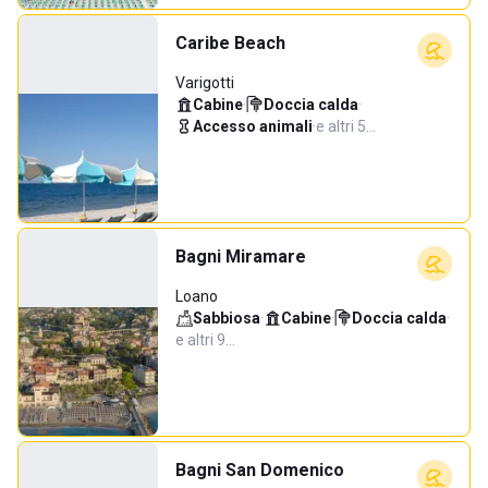
Caribe Beach
Varigotti
Cabine
·
Doccia calda
·
Accesso animali
·
e altri 5…
Bagni Miramare
Loano
Sabbiosa
·
Cabine
·
Doccia calda
·
e altri 9…
Bagni San Domenico