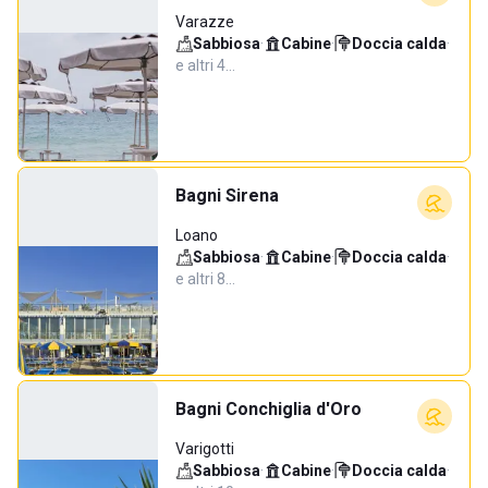
Varazze
Sabbiosa
·
Cabine
·
Doccia calda
·
e altri 4…
Bagni Sirena
Loano
Sabbiosa
·
Cabine
·
Doccia calda
·
e altri 8…
Bagni Conchiglia d'Oro
Varigotti
Sabbiosa
·
Cabine
·
Doccia calda
·