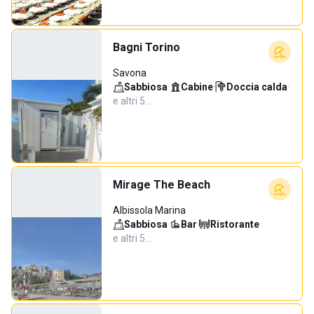
Bagni Torino
Savona
Sabbiosa
·
Cabine
·
Doccia calda
·
e altri 5…
Mirage The Beach
Albissola Marina
Sabbiosa
·
Bar
·
Ristorante
·
e altri 5…