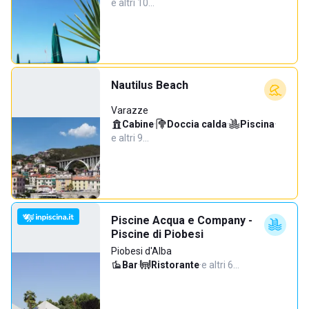
e altri 10…
Nautilus Beach
Varazze
Cabine
·
Doccia calda
·
Piscina
·
e altri 9…
Piscine Acqua e Company -
Piscine di Piobesi
Piobesi d'Alba
Bar
·
Ristorante
·
e altri 6…