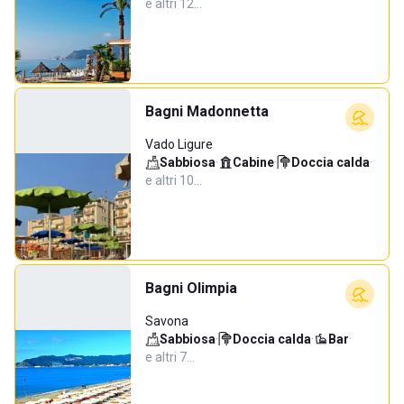
e altri 12…
Bagni Madonnetta
Vado Ligure
Sabbiosa
·
Cabine
·
Doccia calda
·
e altri 10…
Bagni Olimpia
Savona
Sabbiosa
·
Doccia calda
·
Bar
·
e altri 7…