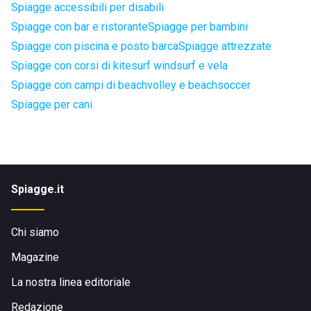
Spiagge accessibili per disabili
Spiagge con bar e ristorante
Spiagge per bambini
Spiagge con piscina e posto barca
Spiagge attrezzate
Spiagge con corsi di kitesurf windsurf e vela
Spiagge con campi di beachvolley e beachsoccer
Spiagge per cani
Spiagge.it
Chi siamo
Magazine
La nostra linea editoriale
Redazione