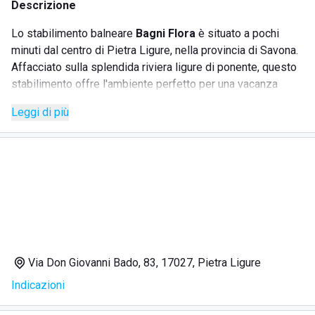
Descrizione
Lo stabilimento balneare
Bagni Flora
è situato a pochi
minuti dal centro di Pietra Ligure, nella provincia di Savona.
Affacciato sulla splendida riviera ligure di ponente, questo
stabilimento offre l'ambiente perfetto per una vacanza
indimenticabile. Ideale per gli amanti degli sport acquatici,
Leggi di più
Bagni Flora è rinomato per il surf, il SUP (Stand Up
Paddling) e il windsurf. Perfetto anche per le famiglie e i
bambini, dispone di un'area giochi attrezzata per il
divertimento in tutta sicurezza. La struttura ospita eventi
festosi sulla spiaggia, garantendo allo stesso tempo
tranquillità e privacy per tutti i clienti. Bagni Flora gode di
una posizione strategica che permette un facile accesso a
ristoranti locali, negozi e fermate dei mezzi pubblici. Vicino
a diverse strutture ricettive come bed&breakfast e hotel,
Via Don Giovanni Bado, 83, 17027, Pietra Ligure
offre un soggiorno all'insegna del relax e del comfort.
Indicazioni