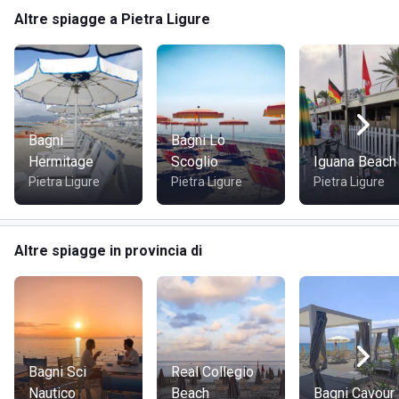
SERVIZI
Altre spiagge a Pietra Ligure
Sport acquatici: surf, SUP, windsurf
Area giochi attrezzata per bambini
Possibilità di organizzare feste in spiaggia
Accesso a ristoranti, negozi e mezzi pubblici
Vicino a strutture ricettive
Bagni
Bagni Lo
Hermitage
Scoglio
Iguana Beach
Pietra Ligure
Pietra Ligure
Pietra Ligure
DOVE SI TROVA BAGNI FLORA
Bagni Flora si trova a Pietra Ligure, in provincia di Savona.
Altre spiagge in provincia di
Questa località si affaccia sulla riviera ligure di ponente,
offrendo uno scenario mozzafiato e un'atmosfera
rilassante.
COME RAGGIUNGERE BAGNI FLORA
Bagni Sci
Real Collegio
Nautico
Beach
Bagni Cavour