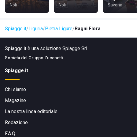
Lo stabilimento è facilmente raggiungibile tramite il
Noli
Noli
Savona
lungomare, situato nelle vicinanze del centro abitato. È
accessibile a piedi, in bicicletta, in auto o con i mezzi
pubblici, rendendo Bagni Flora una meta comoda per tutti i
Spiagge.it
Liguria
Pietra Ligure
Bagni Flora
visitatori.
Visita il sito di
Bagni Flora
Spiagge.it è una soluzione Spiagge Srl
Società del
Gruppo Zucchetti
Spiagge.it
Chi siamo
Magazine
La nostra linea editoriale
Redazione
F.A.Q.