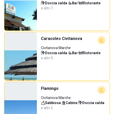
Doccia calda
·
Bar
·
Ristorante
·
e altri 7…
Caracoles Civitanova
Civitanova Marche
Doccia calda
·
Bar
·
Ristorante
·
e altri 9…
Flamingo
Civitanova Marche
Sabbiosa
·
Cabine
·
Doccia calda
·
e altri 5…