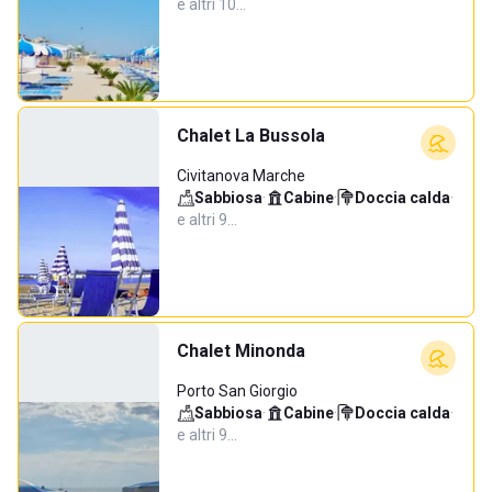
e altri 10…
Chalet La Bussola
Civitanova Marche
Sabbiosa
·
Cabine
·
Doccia calda
·
e altri 9…
Chalet Minonda
Porto San Giorgio
Sabbiosa
·
Cabine
·
Doccia calda
·
e altri 9…