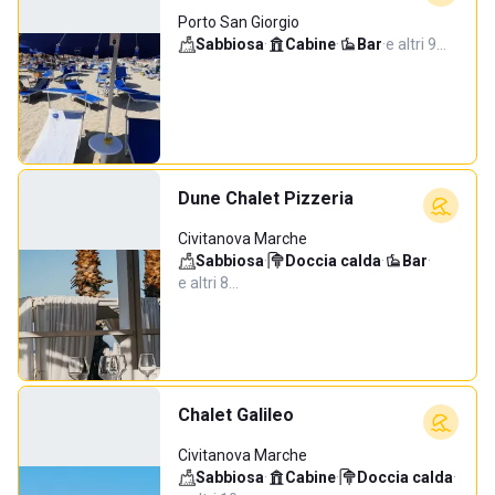
Porto San Giorgio
Sabbiosa
·
Cabine
·
Bar
·
e altri 9…
Dune Chalet Pizzeria
Civitanova Marche
Sabbiosa
·
Doccia calda
·
Bar
·
e altri 8…
Chalet Galileo
Civitanova Marche
Sabbiosa
·
Cabine
·
Doccia calda
·