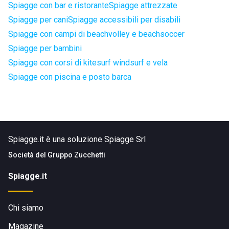
Spiagge con bar e ristorante
Spiagge attrezzate
Spiagge per cani
Spiagge accessibili per disabili
Spiagge con campi di beachvolley e beachsoccer
Spiagge per bambini
Spiagge con corsi di kitesurf windsurf e vela
Spiagge con piscina e posto barca
Spiagge.it è una soluzione Spiagge Srl
Società del
Gruppo Zucchetti
Spiagge.it
Chi siamo
Magazine