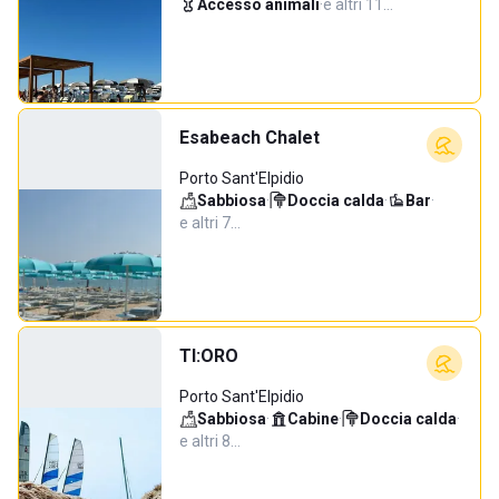
Accesso animali
·
e altri 11…
Esabeach Chalet
Porto Sant'Elpidio
Sabbiosa
·
Doccia calda
·
Bar
·
e altri 7…
TI:ORO
Porto Sant'Elpidio
Sabbiosa
·
Cabine
·
Doccia calda
·
e altri 8…