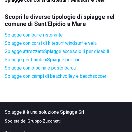
Spiagge con corsi di kitesurf windsurf e vela
Scopri le diverse tipologie di spiagge nel
comune di Sant'Elpidio a Mare
Spiagge con bar e ristorante
Spiagge con corsi di kitesurf windsurf e vela
Spiagge attrezzate
Spiagge accessibili per disabili
Spiagge per bambini
Spiagge per cani
Spiagge con piscina e posto barca
Spiagge con campi di beachvolley e beachsoccer
Spiagge.it è una soluzione Spiagge Srl
Società del
Gruppo Zucchetti