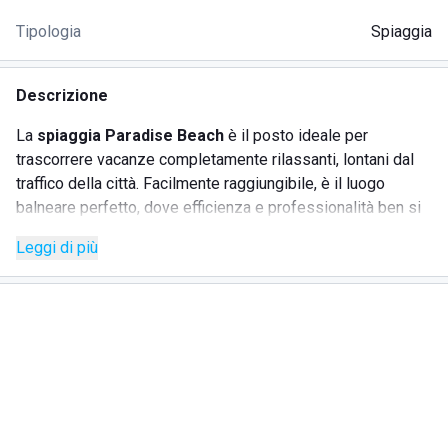
Tipologia
Spiaggia
Descrizione
La
spiaggia Paradise Beach
è il posto ideale per
trascorrere vacanze completamente rilassanti, lontani dal
traffico della città. Facilmente raggiungibile, è il luogo
balneare perfetto, dove efficienza e professionalità ben si
coniugano per offrire il meglio a chi desidera vivere il relax
Leggi di più
del mare, con il sottofondo della migliore musica, scelta
appositamente dal team dell'animazione per gli ospiti.
Fascino, meraviglia e bellezza per immergersi
completamente nella vera e meritata vacanza sono i tre
elementi essenziali della
spiaggia Paradise Beach
, un
posto dove potersi rigenerare dalla stanchezza del lavoro
e vivere momenti indimenticabili, da soli, con gli amici
oppure con la propria famiglia.