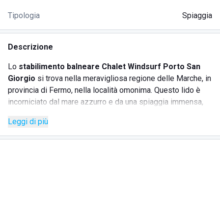
Tipologia
Spiaggia
Descrizione
Lo
stabilimento balneare Chalet Windsurf Porto San
Giorgio
si trova nella meravigliosa regione delle Marche, in
provincia di Fermo, nella località omonima. Questo lido è
incorniciato dal mare azzurro e da una spiaggia immensa,
offrendo un ambiente perfetto per giornate all'insegna della
Leggi di più
pace, della tranquillità e delle vacanze in famiglia. Lo Chalet
è particolarmente apprezzato per i suoi ampi ombrelloni
che forniscono un ottimo riparo nelle ore più calde. Ecco
una panoramica dei servizi offerti:
SERVIZI
Accesso libero ai disabili