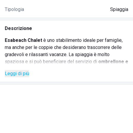
Tipologia
Spiaggia
Descrizione
Esabeach Chalet
è uno stabilimento ideale per famiglie,
ma anche per le coppie che desiderano trascorrere delle
gradevoli e rilassanti vacanze. La spiaggia è molto
spaziosa e si può beneficiare del servizio di
ombrellone e
lettini
. Il locale si affaccia proprio di fronte al mare. Il
Leggi di più
personale è accogliente e pronto a soddisfare ogni
esigenza e richiesta da parte della clientela. Per i più
piccoli è stata realizzata un'
area di animazione e giochi
,
proprio per fare divertire i bambini. I
servizi sono
accessibili anche agli ospiti disabili
e l'angolo
ristorante
è molto gradito dai clienti. Difatti si ha la possibilità di poter
mangiare all'aperto su una veranda, gustando le prelibate
pietanze a base di pesce freschissimo, di fronte a un
meraviglioso panorama. Per chi non predilige il pesce, in