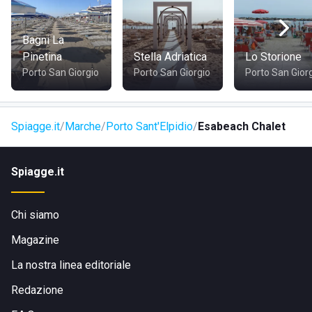
Il locale si può raggiungere con molta facilità, trovandosi in
un punto centrale del luogo e visto che si affaccia
direttamente sulla spiaggia. Quindi i clienti possono
Bagni La
arrivarci senza problemi con l'auto, in bicicletta oppure
Pinetina
Stella Adriatica
Lo Storione
tramite i mezzi pubblici.
Porto San Giorgio
Porto San Giorgio
Porto San Gior
Spiagge.it
Marche
Porto Sant'Elpidio
Esabeach Chalet
Spiagge.it
Chi siamo
Magazine
La nostra linea editoriale
Redazione