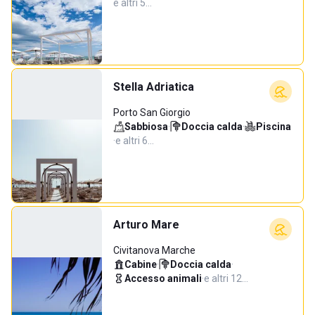
e altri 5…
Stella Adriatica
Porto San Giorgio
Sabbiosa
·
Doccia calda
·
Piscina
·
e altri 6…
Arturo Mare
Civitanova Marche
Cabine
·
Doccia calda
·
Accesso animali
·
e altri 12…