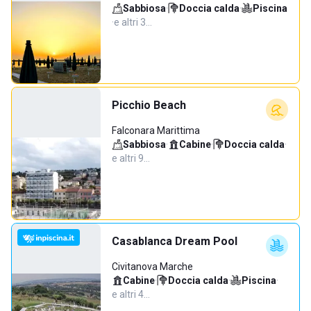
Sabbiosa
·
Doccia calda
·
Piscina
·
e altri 3…
Picchio Beach
Falconara Marittima
Sabbiosa
·
Cabine
·
Doccia calda
·
e altri 9…
Casablanca Dream Pool
Civitanova Marche
Cabine
·
Doccia calda
·
Piscina
·
e altri 4…