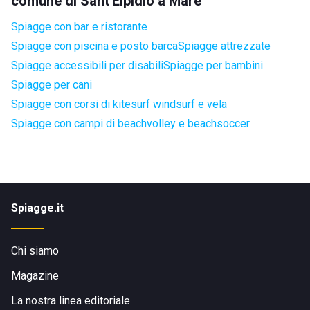
comune di Sant'Elpidio a Mare
Spiagge con bar e ristorante
Spiagge con piscina e posto barca
Spiagge attrezzate
Spiagge accessibili per disabili
Spiagge per bambini
Spiagge per cani
Spiagge con corsi di kitesurf windsurf e vela
Spiagge con campi di beachvolley e beachsoccer
Spiagge.it
Chi siamo
Magazine
La nostra linea editoriale