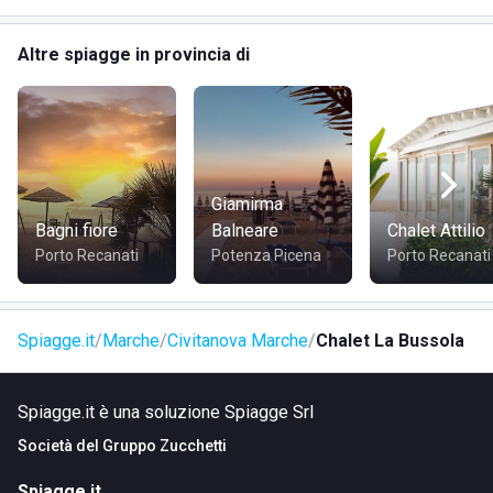
un'ottima rete stradale che collega la città con altre
importanti località limitrofe.
Altre spiagge in provincia di
Giamirma
Bagni fiore
Balneare
Chalet Attilio
Porto Recanati
Potenza Picena
Porto Recanati
Spiagge.it
Marche
Civitanova Marche
Chalet La Bussola
Spiagge.it è una soluzione Spiagge Srl
Società del
Gruppo Zucchetti
Spiagge.it