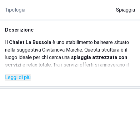
Tipologia
Spiaggia
Descrizione
Il
Chalet La Bussola
è uno stabilimento balneare situato
nella suggestiva Civitanova Marche. Questa struttura è il
luogo ideale per chi cerca una
spiaggia attrezzata con
servizi
e relax totale. Tra i servizi offerti si annoverano il
noleggio di lettini, un bar accogliente e un ristorante con
Leggi di più
specialità di pesce locale. La presenza di Wi-Fi gratuito e
servizi pet-friendly rende il soggiorno ancora più piacevole.
SERVIZI
Noleggio lettini
Bar
Ristorante con specialità di pesce locale