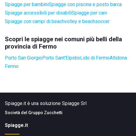
Spiagge per bambini
Spiagge con piscina e posto barca
Spiagge accessibili per disabili
Spiagge per cani
Spiagge con campi di beachvolley e beachsoccer
Scopri le spiagge nei comuni più belli della
provincia di Fermo
Porto San Giorgio
Porto Sant'Elpidio
Lido di Fermo
Altidona
Fermo
Spiagge.it è una soluzione Spiagge Srl
Società del
Gruppo Zucchetti
Spiagge.it