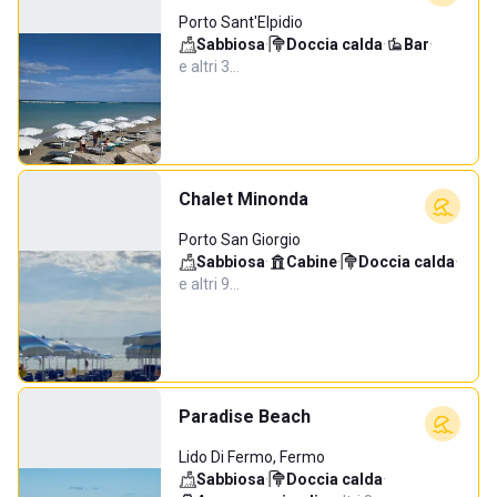
Porto Sant'Elpidio
Sabbiosa
·
Doccia calda
·
Bar
·
e altri 3…
Chalet Minonda
Porto San Giorgio
Sabbiosa
·
Cabine
·
Doccia calda
·
e altri 9…
Paradise Beach
Lido Di Fermo, Fermo
Sabbiosa
·
Doccia calda
·