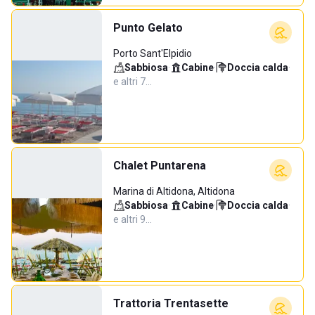
Punto Gelato
Porto Sant'Elpidio
Sabbiosa
·
Cabine
·
Doccia calda
·
e altri 7…
Chalet Puntarena
Marina di Altidona, Altidona
Sabbiosa
·
Cabine
·
Doccia calda
·
e altri 9…
Trattoria Trentasette