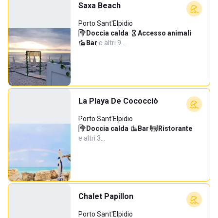
Saxa Beach
Porto Sant'Elpidio
Doccia calda
·
Accesso animali
·
Bar
·
e altri 9…
La Playa De Cococciò
Porto Sant'Elpidio
Doccia calda
·
Bar
·
Ristorante
·
e altri 3…
Chalet Papillon
Porto Sant'Elpidio