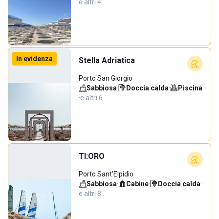
e altri 4…
In evidenza
Stella Adriatica
Porto San Giorgio
Sabbiosa
·
Doccia calda
·
Piscina
·
e altri 6…
TI:ORO
Porto Sant'Elpidio
Sabbiosa
·
Cabine
·
Doccia calda
·
e altri 8…