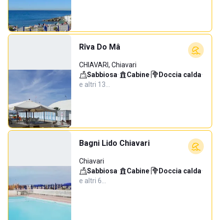
Rîva Do Mâ
CHIAVARI, Chiavari
Sabbiosa
·
Cabine
·
Doccia calda
·
e altri 13…
Bagni Lido Chiavari
Chiavari
Sabbiosa
·
Cabine
·
Doccia calda
·
e altri 6…