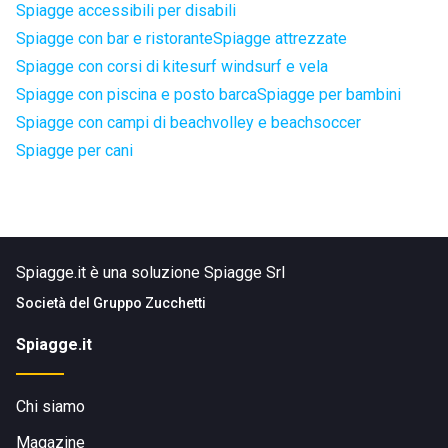
Spiagge accessibili per disabili
Spiagge con bar e ristorante
Spiagge attrezzate
Spiagge con corsi di kitesurf windsurf e vela
Spiagge con piscina e posto barca
Spiagge per bambini
Spiagge con campi di beachvolley e beachsoccer
Spiagge per cani
Spiagge.it è una soluzione Spiagge Srl
Società del
Gruppo Zucchetti
Spiagge.it
Chi siamo
Magazine