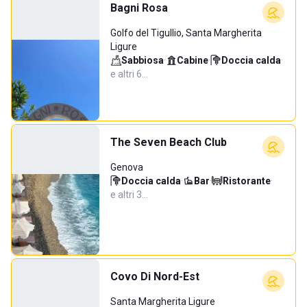
Bagni Rosa
Golfo del Tigullio, Santa Margherita
Ligure
Sabbiosa
·
Cabine
·
Doccia calda
·
e altri 6…
The Seven Beach Club
Genova
Doccia calda
·
Bar
·
Ristorante
·
e altri 3…
Covo Di Nord-Est
Santa Margherita Ligure