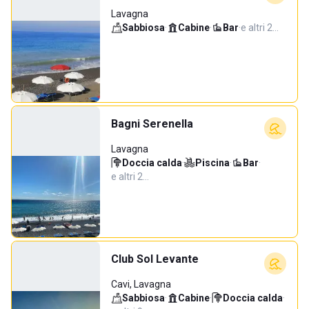
Lavagna
Sabbiosa
·
Cabine
·
Bar
·
e altri 2…
Bagni Serenella
Lavagna
Doccia calda
·
Piscina
·
Bar
·
e altri 2…
Club Sol Levante
Cavi, Lavagna
Sabbiosa
·
Cabine
·
Doccia calda
·