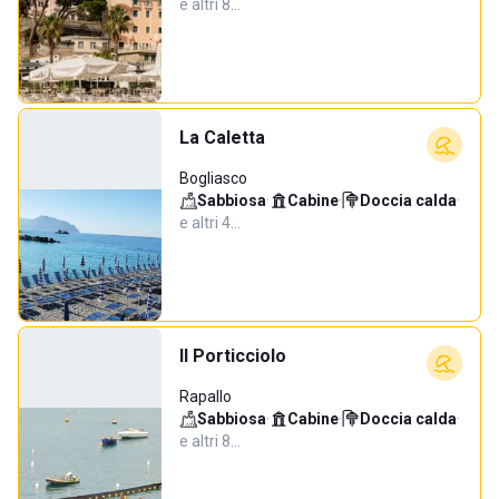
e altri 8…
La Caletta
Bogliasco
Sabbiosa
·
Cabine
·
Doccia calda
·
e altri 4…
Il Porticciolo
Rapallo
Sabbiosa
·
Cabine
·
Doccia calda
·
e altri 8…