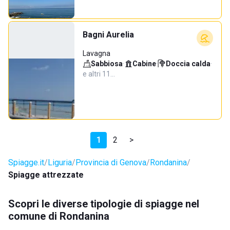
Bagni Aurelia
Lavagna
Sabbiosa
·
Cabine
·
Doccia calda
·
e altri 11…
1
2
>
Spiagge.it
Liguria
Provincia di Genova
Rondanina
Spiagge attrezzate
Scopri le diverse tipologie di spiagge nel
comune di Rondanina