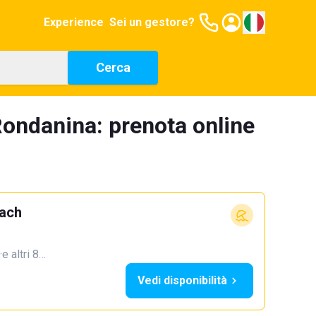
Experience
Sei un gestore?
Cerca
Rondanina: prenota online
each
·
e altri 8…
Vedi disponibilità