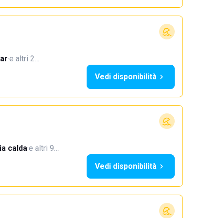
ar
·
e altri 2…
Vedi disponibilità
a calda
·
e altri 9…
Vedi disponibilità