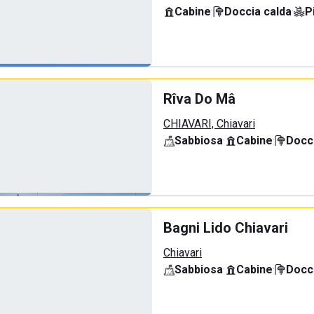
Cabine
·
Doccia calda
·
P
Rîva Do Mâ
CHIAVARI, Chiavari
Sabbiosa
·
Cabine
·
Docci
Bagni Lido Chiavari
Chiavari
Sabbiosa
·
Cabine
·
Docci