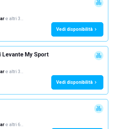
ar
·
e altri 3…
Vedi disponibilità
i Levante My Sport
ar
·
e altri 3…
Vedi disponibilità
ar
·
e altri 6…