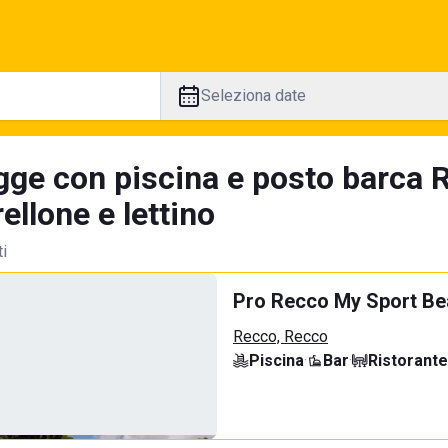
Seleziona date
gge con piscina e posto barca 
llone e lettino
ti
Pro Recco My Sport B
Recco, Recco
Piscina
·
Bar
·
Ristorante