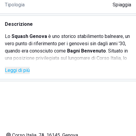
Tipologia
Spiaggia
Descrizione
Lo
Squash Genova
è uno storico stabilimento balneare, un
vero punto di riferimento per i genovesi sin dagli anni '30,
quando era conosciuto come
Bagni Benvenuto
. Situato in
una posizione privilegiata sul lungomare di Corso Italia, lo
Squash è aperto tutto l'anno e offre ai suoi ospiti una vasta
Leggi di più
gamma di servizi per vivere il mare in ogni stagione.
SERVIZI
Lettini e ombrelloni
Due piccole baie con scogli
Scivoli e percorsi ludici per bambini
Piscina con bagnino
Corso Italia, 7A, 16145, Genova