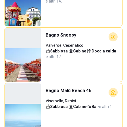
e altri 14…
Bagno Snoopy
Valverde, Cesenatico
Sabbiosa
·
Cabine
·
Doccia calda
·
e altri 17…
Bagno Malù Beach 46
Viserbella, Rimini
Sabbiosa
·
Cabine
·
Bar
·
e altri 1…