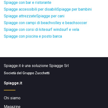
Spiagge con bar e ristorante
Spiagge accessibili per disabili
Spiagge per bambini
Spiagge attrezzate
Spiagge per cani
Spiagge con campi di beachvolley e beachsoccer
Spiagge con corsi di kitesurf windsurf e vela
Spiagge con piscina e posto barca
Spiagge.it è una soluzione Spiagge Srl
Società del
Gruppo Zucchetti
Spiagge.it
Chi siamo
Magazine