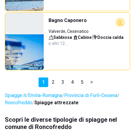
Bagno Caponero
Valverde, Cesenatico
Sabbiosa
·
Cabine
·
Doccia calda
·
e altri 12…
1
2
3
4
5
>
Spiagge.it
Emilia-Romagna
Provincia di Forlì-Cesena
Roncofreddo
Spiagge attrezzate
Scopri le diverse tipologie di spiagge nel
comune di Roncofreddo