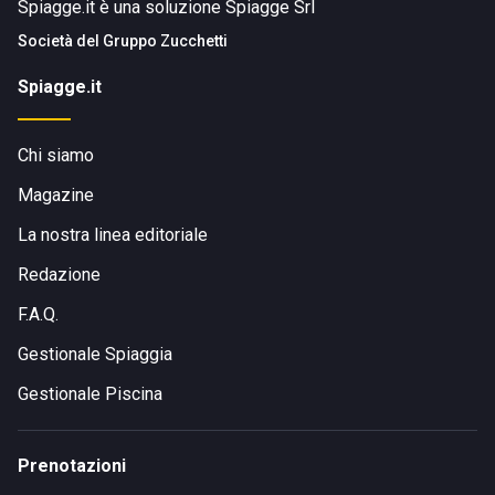
Spiagge.it è una soluzione Spiagge Srl
PARCHEGGIO AUTO:
Oltre la linea ferroviaria, in
Società del
Gruppo Zucchetti
corrispondenza del Bagno Amerigo 59, si trova un'ampia
area con parcheggio gratuito e a pagamento.
Spiagge.it
Chi siamo
Magazine
La nostra linea editoriale
Redazione
F.A.Q.
Gestionale Spiaggia
Gestionale Piscina
Prenotazioni