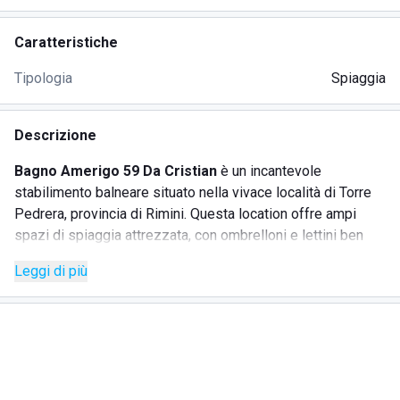
Caratteristiche
Tipologia
Spiaggia
Descrizione
Bagno Amerigo 59 Da Cristian
è un incantevole
stabilimento balneare situato nella vivace località di Torre
Pedrera, provincia di Rimini. Questa location offre ampi
spazi di spiaggia attrezzata, con ombrelloni e lettini ben
distanziati per garantire il massimo relax. Oltre alle cabine
Leggi di più
spogliatoio e al deposito notturno per giochi e gonfiabili, lo
stabilimento mette a disposizione docce con acqua calda e
toilette con fasciatoio, rendendolo perfetto per le famiglie.
SERVIZI