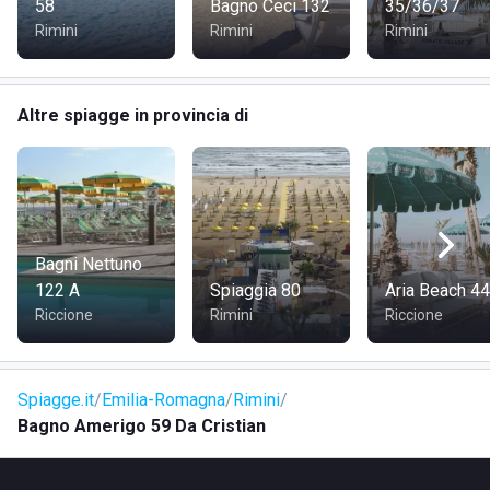
58
Bagno Ceci 132
35/36/37
permette di raggiungere città come Rimini e Riccione in
Rimini
Rimini
Rimini
pochi chilometri. Situato sul nuovo lungomare "Parco del
Mare", rappresenta un punto ideale per godersi una giornata
al mare.
Altre spiagge in provincia di
COME RAGGIUNGERE BAGNO AMERIGO 59
IN AUTO:
Dall'autostrada A14, uscire a "Rimini Nord" e
seguire la direzione mare. Torre Pedrera è la prima cittadina
Bagni Nettuno
che si incontra e dista solo 6 km dal casello autostradale.
122 A
Spiaggia 80
Aria Beach 44
Riccione
Rimini
Riccione
IN TRENO:
Dalla stazione di Rimini, prendere la linea N.4 in
direzione Torre Pedrera/Bellaria, con fermata N.27.
Spiagge.it
Emilia-Romagna
Rimini
IN AEREO:
L'aeroporto "Federico Fellini" di Miramare di
Bagno Amerigo 59 Da Cristian
Rimini dista 14 km ed è ben collegato con i principali mezzi
di trasporto.