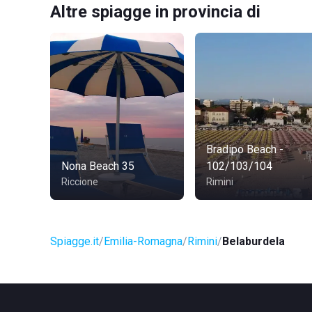
Altre spiagge in provincia di
Bradipo Beach -
Nona Beach 35
102/103/104
Riccione
Rimini
Spiagge.it
Emilia-Romagna
Rimini
Belaburdela