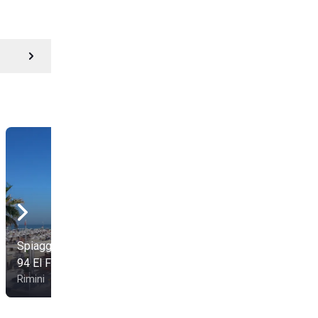
Spiaggia 93 e Bagni
Bagni 88 Vittorio e 89
94 El Flaco
Lele
Rimini
Rimini