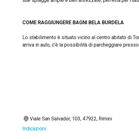
sue spiagge ampie e ben attrezzate, perfetta per rilas
COME RAGGIUNGERE BAGNI BELA BURDELA
Lo stabilimento è situato vicino al centro abitato di To
arriva in auto, c'è la possibilità di parcheggiare presso
Viale San Salvador, 103, 47922, Rimini
Indicazioni