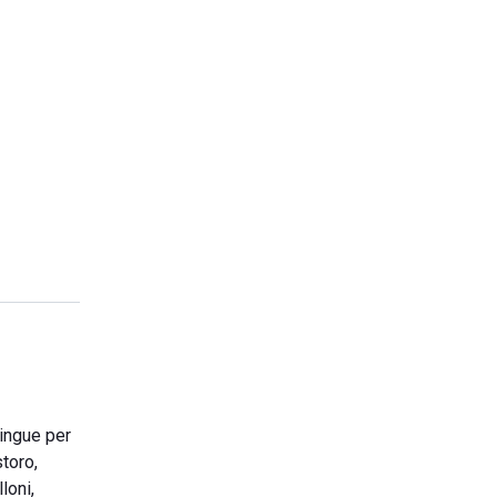
tingue per
storo,
loni,