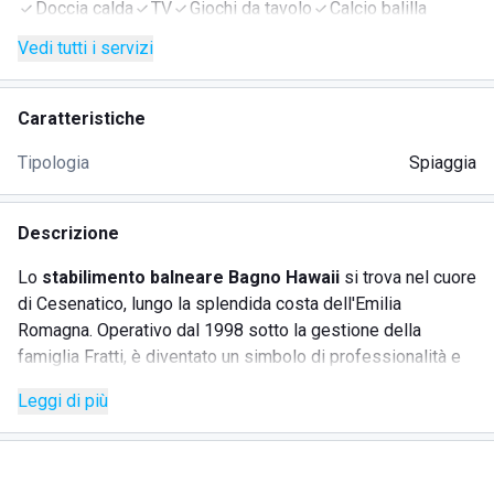
Doccia calda
TV
Giochi da tavolo
Calcio balilla
Vedi tutti i servizi
Caratteristiche
Tipologia
Spiaggia
Descrizione
Lo
stabilimento balneare Bagno Hawaii
si trova nel cuore
di Cesenatico, lungo la splendida costa dell'Emilia
Romagna. Operativo dal 1998 sotto la gestione della
famiglia Fratti, è diventato un simbolo di professionalità e
accoglienza. Con una superficie totale di 5805 mq, questo
Leggi di più
lido attrezzato offre numerosi servizi mirati a garantire
comfort e divertimento per tutti.