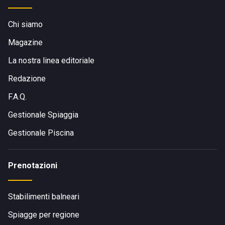
con i mezzi pubblici. Si trova a breve distanza in macchina
dal centro di Cesenatico e di Gatteo. La zona è ben servita,
Chi siamo
garantendo facile accesso ai visitatori.
Magazine
Visita il sito di
Bagno Hawaii
La nostra linea editoriale
Redazione
F.A.Q.
Gestionale Spiaggia
Gestionale Piscina
Prenotazioni
Stabilimenti balneari
Spiagge per regione