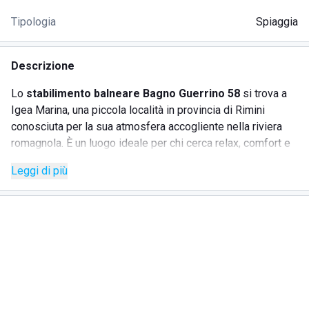
Tipologia
Spiaggia
Descrizione
Lo
stabilimento balneare Bagno Guerrino 58
si trova a
Igea Marina, una piccola località in provincia di Rimini
conosciuta per la sua atmosfera accogliente nella riviera
romagnola. È un luogo ideale per chi cerca relax, comfort e
divertimento in famiglia, il tutto in un clima piacevole e
Leggi di più
vivace. Grazie alla posizione sul litorale insignito della
Bandiera Blu per sette anni consecutivi, il Bagno Guerrino
58 garantisce servizi di alta qualità. Questo stabilimento è
un'oasi di tranquillità e offre un ambiente familiare. I servizi
includono animazione per adulti e bambini, area giochi,
palestra e connessione Wi-Fi gratuita. Sotto la sorveglianza
dello staff qualificato, i bambini possono divertirsi mentre i
genitori si rilassano. Il Bagno Guerrino 58 è accessibile
anche a persone con disabilità, grazie all'assenza di