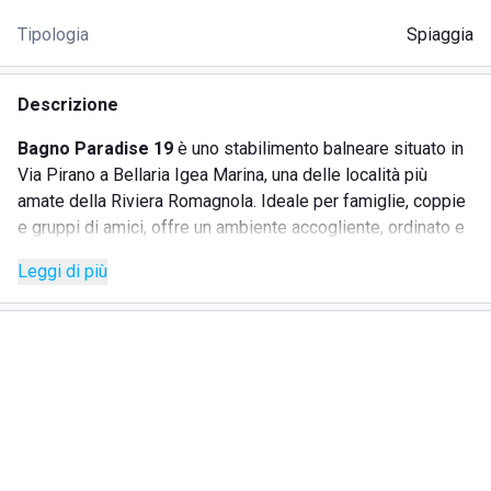
Tipologia
Spiaggia
Descrizione
Bagno Paradise 19
è uno stabilimento balneare situato in
Via Pirano a Bellaria Igea Marina, una delle località più
amate della Riviera Romagnola. Ideale per famiglie, coppie
e gruppi di amici, offre un ambiente accogliente, ordinato e
perfetto per trascorrere giornate di relax sul mare.
Leggi di più
La spiaggia è ampia e ben attrezzata, con ombrelloni e
lettini disposti per garantire comfort e tranquillità. Il
personale, cordiale e professionale, è sempre a
disposizione per offrire un servizio attento e
personalizzato.
SERVIZI OFFERTI