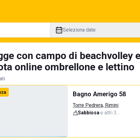
Seleziona date
gge con campo di beachvolley 
ta online ombrellone e lettino
ati
nza
Bagno Amerigo 58
Torre Pedrera, Rimini
Sabbiosa
·
e altri 3…