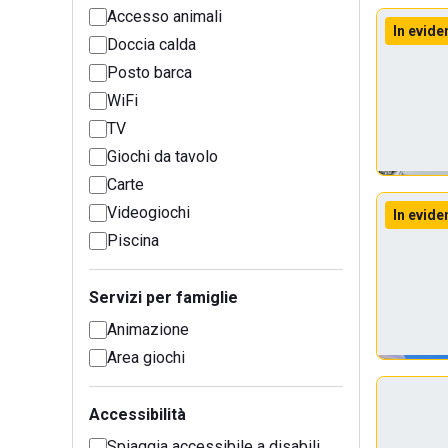
Accesso animali
In evide
Doccia calda
Posto barca
WiFi
TV
Giochi da tavolo
Carte
Videogiochi
In evide
Piscina
Servizi per famiglie
Animazione
Area giochi
Accessibilità
Spiaggia accessibile a disabili