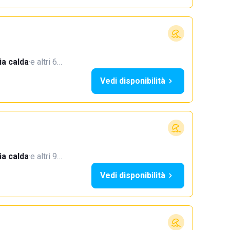
a calda
·
e altri 6…
Vedi disponibilità
a calda
·
e altri 9…
Vedi disponibilità