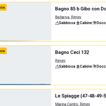
nza
Bagno 85 b Gibo con D
Bellariva, Rimini
Sabbiosa
·
Cabine
·
Docci
nza
Bagno Ceci 132
Rimini
Sabbiosa
·
Cabine
·
Docci
Le Spiagge (47-48-49-5
Marina Centro, Rimini