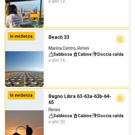
e altri 13…
In evidenza
Beach 33
Marina Centro, Rimini
Sabbiosa
·
Cabine
·
Doccia calda
·
e altri 14…
In evidenza
Bagno Libra 63-63a-63b-64-
65
Rimini
Sabbiosa
·
Cabine
·
Doccia calda
·
e altri 20…