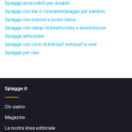
Spiagge accessibili per disabili
Spiagge con bar e ristorante
Spiagge per bambini
Spiagge con piscina e posto barca
Spiagge con campi di beachvolley e beachsoccer
Spiagge attrezzate
Spiagge con corsi di kitesurf windsurf e vela
Spiagge per cani
Spiagge.it
Chi siamo
Magazine
La nostra linea editoriale