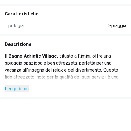
Caratteristiche
Tipologia
Spiaggia
Descrizione
Il
Bagno Adriatic Village
, situato a Rimini, offre una
spiaggia spaziosa e ben attrezzata, perfetta per una
vacanza all'insegna del relax e del divertimento. Questo
lido attrezzato, noto per la qualità dei suoi servizi, è una
meta amata da famiglie, coppie e gruppi di amici. La
Leggi di più
spiaggia è caratterizzata da sabbia finissima e mare
cristallino, offrendo un ambiente ideale per le passeggiate
sulla battigia e momenti di svago grazie alle numerose
attività proposte.