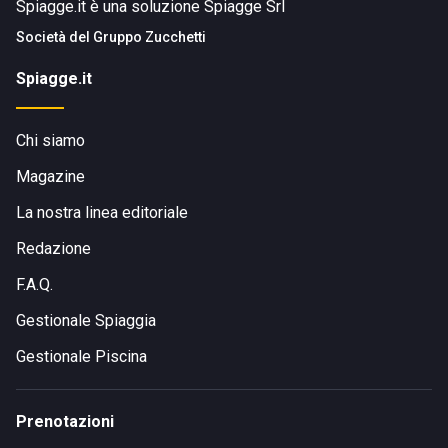
Spiagge.it è una soluzione Spiagge Srl
Società del
Gruppo Zucchetti
Lo stabilimento balneare è facilmente accessibile sia in
macchina che in moto, ma anche a piedi e in bicicletta. In
Spiagge.it
alternativa, è possibile utilizzare i mezzi pubblici per
arrivare nella zona di Marina Centro, rendendo il Bagno
Chi siamo
Adriatic Village una scelta comoda per chiunque desideri
godersi una giornata sulla splendida spiaggia di Rimini.
Magazine
La nostra linea editoriale
Redazione
F.A.Q.
Gestionale Spiaggia
Gestionale Piscina
Prenotazioni