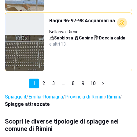
Bagni 96-97-98 Acquamarina
Bellariva, Rimini
Sabbiosa
·
Cabine
·
Doccia calda
·
e altri 13…
1
2
3
...
8
9
10
>
Spiagge.it
Emilia-Romagna
Provincia di Rimini
Rimini
Spiagge attrezzate
Scopri le diverse tipologie di spiagge nel
comune di Rimini