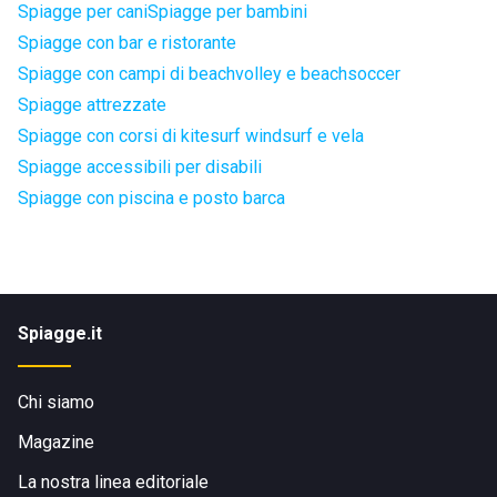
Spiagge per cani
Spiagge per bambini
Spiagge con bar e ristorante
Spiagge con campi di beachvolley e beachsoccer
Spiagge attrezzate
Spiagge con corsi di kitesurf windsurf e vela
Spiagge accessibili per disabili
Spiagge con piscina e posto barca
Spiagge.it
Chi siamo
Magazine
La nostra linea editoriale