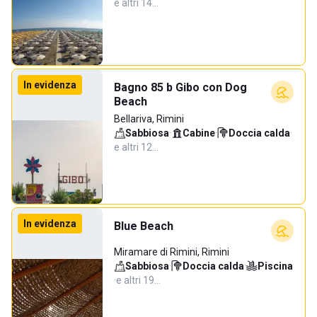
e altri 14…
In evidenza
Bagno 85 b Gibo con Dog
Beach
Bellariva, Rimini
Sabbiosa
·
Cabine
·
Doccia calda
·
e altri 12…
In evidenza
Blue Beach
Miramare di Rimini, Rimini
Sabbiosa
·
Doccia calda
·
Piscina
·
e altri 19…