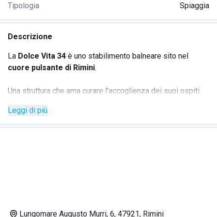
Tipologia
Spiaggia
Descrizione
La
Dolce Vita 34
è uno stabilimento balneare sito nel
cuore pulsante di Rimini
.
Una struttura che ama curare l'accoglienza dei suoi ospiti
offrendo sempre un
clima familiare
, pieno di attenzioni e
Leggi di più
soprattutto luoghi puliti e curati.
La
spiaggia
sulla quale si estende
La Dolce Vita 34
è
larga 60 metri per 200 metri
. Parliamo quindi di uno tra gli
stabilimenti più grandi della riviera romagnola.
Nelle varie aree in cui si estende il lido, troviamo
angoli
relax
, per chi desidera permanenze più rilassanti e
distensive e zone più movimentate dove tintarella, riviste,
Lungomare Augusto Murri, 6, 47921, Rimini