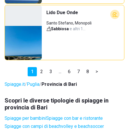
Lido Due Onde
Santo Stefano, Monopoli
Sabbiosa
·
e altri 1…
1
2
3
...
6
7
8
>
Spiagge.it
Puglia
Provincia di Bari
Scopri le diverse tipologie di spiagge in
provincia di Bari
Spiagge per bambini
Spiagge con bar e ristorante
Spiagge con campi di beachvolley e beachsoccer