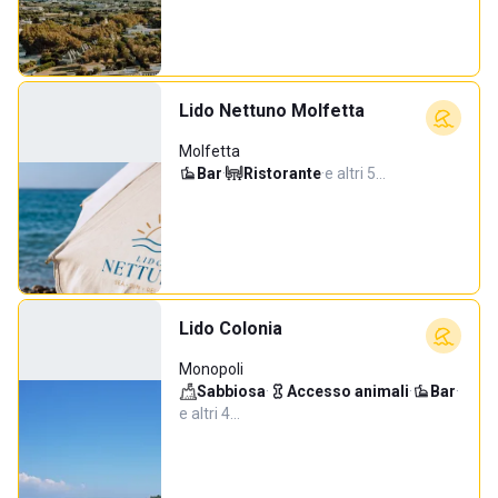
Lido Nettuno Molfetta
Molfetta
Bar
·
Ristorante
·
e altri 5…
Lido Colonia
Monopoli
Sabbiosa
·
Accesso animali
·
Bar
·
e altri 4…