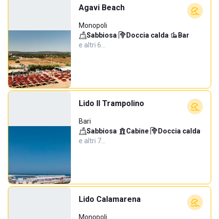
Agavi Beach
Monopoli
Sabbiosa
·
Doccia calda
·
Bar
·
e altri 6…
Lido Il Trampolino
Bari
Sabbiosa
·
Cabine
·
Doccia calda
·
e altri 7…
Lido Calamarena
Monopoli