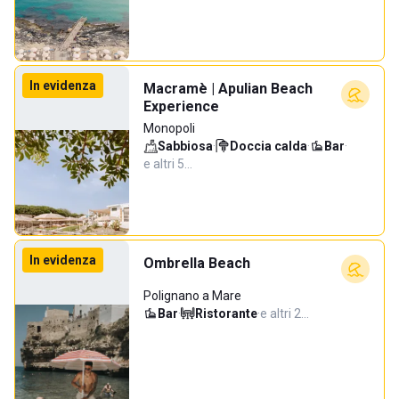
In evidenza
Macramè | Apulian Beach
Experience
Monopoli
Sabbiosa
·
Doccia calda
·
Bar
·
e altri 5…
In evidenza
Ombrella Beach
Polignano a Mare
Bar
·
Ristorante
·
e altri 2…