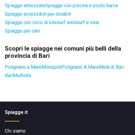
Spiagge attrezzate
Spiagge con piscina e posto barca
Spiagge accessibili per disabili
Spiagge con corsi di kitesurf windsurf e vela
Spiagge per cani
Scopri le spiagge nei comuni più belli della
provincia di Bari
Polignano a Mare
Monopoli
Polignano A Mare
Mola di Bari
Bari
Molfetta
Spiagge.it
Chi siamo