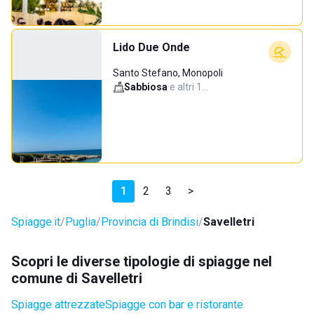
Lido Due Onde
Santo Stefano, Monopoli
Sabbiosa
·
e altri 1…
1
2
3
>
Spiagge.it
Puglia
Provincia di Brindisi
Savelletri
Scopri le diverse tipologie di spiagge nel
comune di Savelletri
Spiagge attrezzate
Spiagge con bar e ristorante