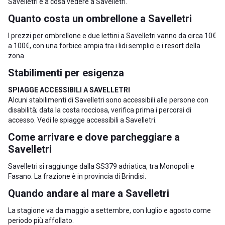
Savelletri
e a
cosa vedere a Savelletri
.
Quanto costa un ombrellone a Savelletri
I prezzi per ombrellone e due lettini a Savelletri vanno da circa 10€
a 100€, con una forbice ampia tra i lidi semplici e i resort della
zona.
Stabilimenti per esigenza
SPIAGGE ACCESSIBILI A SAVELLETRI
Alcuni stabilimenti di Savelletri sono accessibili alle persone con
disabilità; data la costa rocciosa, verifica prima i percorsi di
accesso. Vedi le
spiagge accessibili a Savelletri
.
Come arrivare e dove parcheggiare a
Savelletri
Savelletri si raggiunge dalla SS379 adriatica, tra
Monopoli
e
Fasano
. La frazione è in
provincia di Brindisi
.
Quando andare al mare a Savelletri
La stagione va da maggio a settembre, con luglio e agosto come
periodo più affollato.