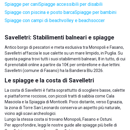
Spiagge per cani
Spiagge accessibili per disabili
Spiagge con piscina e posto barca
Spiagge per bambini
Spiagge con campi di beachvolley e beachsoccer
Savelletri: Stabilimenti balneari e spiagge
Antico borgo di pescatori e meta esclusiva tra Monopoli e Fasano,
Savelletri affaccia le sue calette su un mare limpido, in Puglia. Su
questa pagina trovi tutti i suoi stabilimenti balneari, 8 in tutto, di cui
4 prenotabili online a partire da 10€ per ombrellone e due lettini.
Savelletri (comune di Fasano) ha la Bandiera Blu 2026.
Le spiagge e la costa di Savelletri
La costa di Savelletri è fatta soprattutto di scogliere basse, calette
e piattaforme rocciose, con piccoli tratti di sabbia come Cala
Masciola e la Spiaggia di Monticelli. Poco distante, verso Egnazia,
la zona di Torre San Leonardo conserva un aspetto più naturale,
vicino agli scavi archeologici.
Lungo la stessa costa si trovano
Monopoli
,
Fasano
e
Ostuni
.
Per approfondire, leggi le nostre guide alle
spiagge più belle di