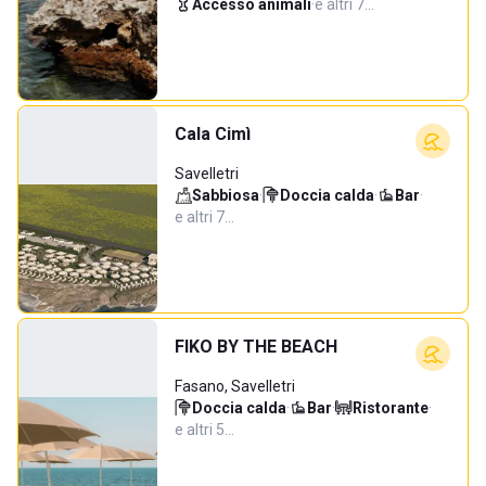
Accesso animali
·
e altri 7…
Cala Cimì
Savelletri
Sabbiosa
·
Doccia calda
·
Bar
·
e altri 7…
FIKO BY THE BEACH
Fasano, Savelletri
Doccia calda
·
Bar
·
Ristorante
·
e altri 5…