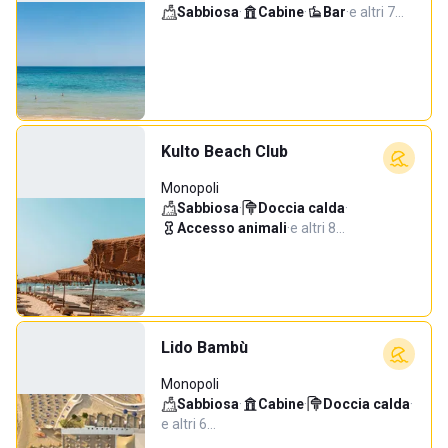
Sabbiosa
·
Cabine
·
Bar
·
e altri 7…
Kulto Beach Club
Monopoli
Sabbiosa
·
Doccia calda
·
Accesso animali
·
e altri 8…
Lido Bambù
Monopoli
Sabbiosa
·
Cabine
·
Doccia calda
·
e altri 6…