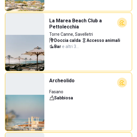
La Marea Beach Club a
Pettolecchia
Torre Canne, Savelletri
Doccia calda
·
Accesso animali
·
Bar
·
e altri 3…
Archeolido
Fasano
Sabbiosa