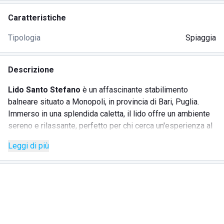
Caratteristiche
Tipologia
Spiaggia
Descrizione
Lido Santo Stefano
è un affascinante stabilimento
balneare situato a Monopoli, in provincia di Bari, Puglia.
Immerso in una splendida caletta, il lido offre un ambiente
sereno e rilassante, perfetto per chi cerca un'esperienza al
mare di alta qualità. La spiaggia, insignita della Bandiera
Leggi di più
Blu, è caratterizzata da sabbia fine e dorata, un mare calmo
e cristallino che rende l'arenile sicuro e adatto alle famiglie
con bambini.
SERVIZI