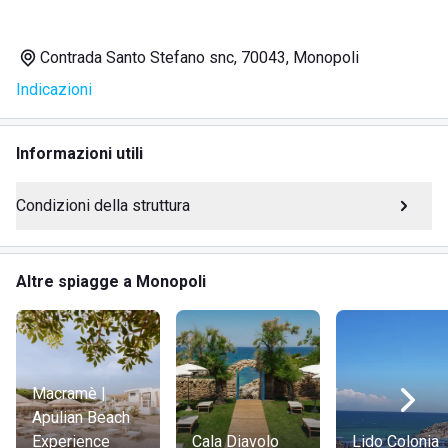
Parcheggio riservato
Bar con vista mare per aperitivi e colazioni
Contrada Santo Stefano snc, 70043, Monopoli
Ristorante con piatti tipici pugliesi e pescato fresco
Indicazioni
Noleggio ombrelloni e lettini
Spogliatoi e servizi igienici
Docce calde e fredde
Informazioni utili
Wi-Fi disponibile
Assistenza bagnanti e salvamento
Condizioni della struttura
Area giochi e zona relax all'ombra di pini ed eucalipti
Accesso disabili
Vendita tabacchi
Altre spiagge a Monopoli
Il lido è anche un luogo perfetto per gustare deliziosi snack
direttamente in pineta grazie a tavoli picnic riservati, o per
godersi aperitivi e cocktail serviti direttamente sotto
l'ombrellone.
Macramè |
Apulian Beach
Experience
Cala Diavolo
Lido Colonia