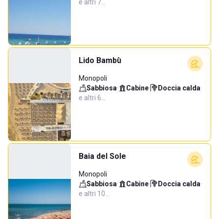
e altri 7…
Lido Bambù
Monopoli
Sabbiosa
·
Cabine
·
Doccia calda
·
e altri 6…
Baia del Sole
Monopoli
Sabbiosa
·
Cabine
·
Doccia calda
·
e altri 10…