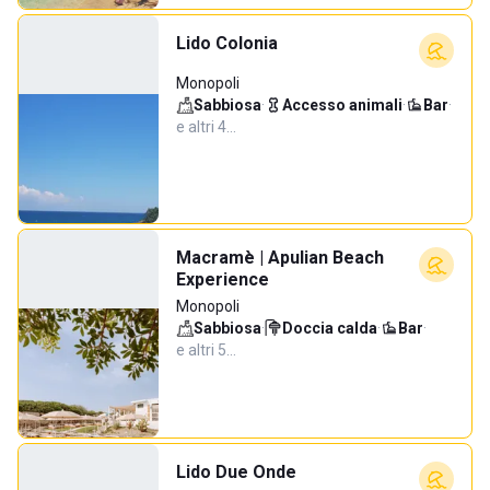
Lido Colonia
Monopoli
Sabbiosa
·
Accesso animali
·
Bar
·
e altri 4…
Macramè | Apulian Beach
Experience
Monopoli
Sabbiosa
·
Doccia calda
·
Bar
·
e altri 5…
Lido Due Onde