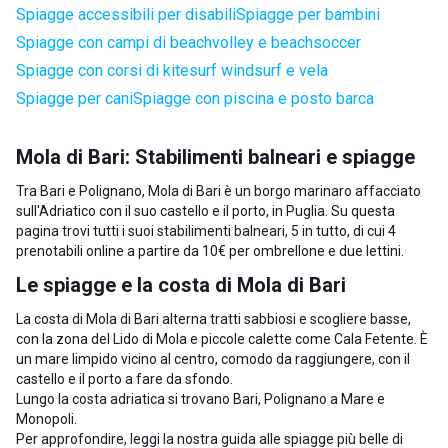
Spiagge accessibili per disabili
Spiagge per bambini
Spiagge con campi di beachvolley e beachsoccer
Spiagge con corsi di kitesurf windsurf e vela
Spiagge per cani
Spiagge con piscina e posto barca
Mola di Bari: Stabilimenti balneari e spiagge
Tra Bari e Polignano, Mola di Bari è un borgo marinaro affacciato
sull'Adriatico con il suo castello e il porto, in Puglia. Su questa
pagina trovi tutti i suoi stabilimenti balneari, 5 in tutto, di cui 4
prenotabili online a partire da 10€ per ombrellone e due lettini.
Le spiagge e la costa di Mola di Bari
La costa di Mola di Bari alterna tratti sabbiosi e scogliere basse,
con la zona del Lido di Mola e piccole calette come Cala Fetente. È
un mare limpido vicino al centro, comodo da raggiungere, con il
castello e il porto a fare da sfondo.
Lungo la costa adriatica si trovano
Bari
,
Polignano a Mare
e
Monopoli
.
Per approfondire, leggi la nostra guida alle
spiagge più belle di