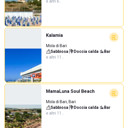
e altri 6…
Kalamia
Mola di Bari
Sabbiosa
·
Doccia calda
·
Bar
·
e altri 11…
MamaLuna Soul Beach
Mola di Bari, Bari
Sabbiosa
·
Doccia calda
·
Bar
·
e altri 11…