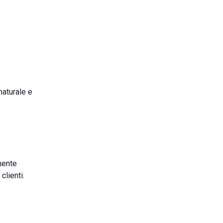
naturale e
mente
clienti.