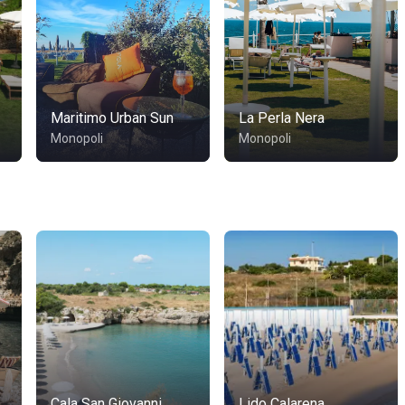
Maritimo Urban Sun
La Perla Nera
Monopoli
Monopoli
Cala San Giovanni
Lido Calarena