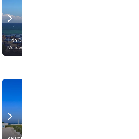
Lido Colonia
Lido Millennium
Monopoli
Monopoli
Kalamia
MamaLuna Soul Beach