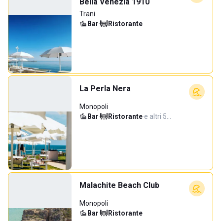
Bella Venezia 1910
Trani
Bar
·
Ristorante
La Perla Nera
Monopoli
Bar
·
Ristorante
·
e altri 5…
Malachite Beach Club
Monopoli
Bar
·
Ristorante