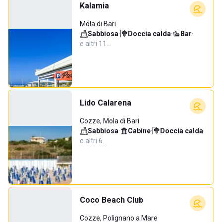
Kalamia
Mola di Bari
Sabbiosa
·
Doccia calda
·
Bar
·
e altri 11…
Lido Calarena
Cozze, Mola di Bari
Sabbiosa
·
Cabine
·
Doccia calda
·
e altri 6…
Coco Beach Club
Cozze, Polignano a Mare