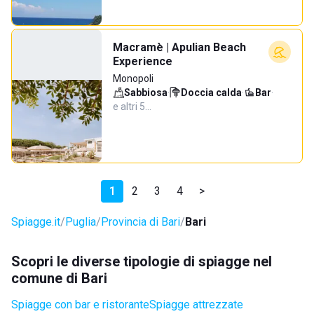
Macramè | Apulian Beach
Experience
Monopoli
Sabbiosa
·
Doccia calda
·
Bar
·
e altri 5…
1
2
3
4
>
Spiagge.it
Puglia
Provincia di Bari
Bari
Scopri le diverse tipologie di spiagge nel
comune di Bari
Spiagge con bar e ristorante
Spiagge attrezzate