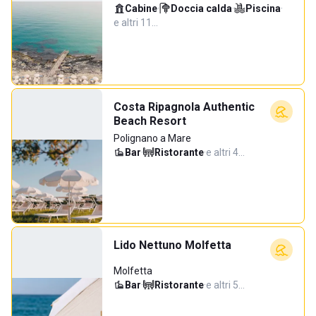
Cabine
·
Doccia calda
·
Piscina
·
e altri 11…
Costa Ripagnola Authentic
Beach Resort
Polignano a Mare
Bar
·
Ristorante
·
e altri 4…
Lido Nettuno Molfetta
Molfetta
Bar
·
Ristorante
·
e altri 5…