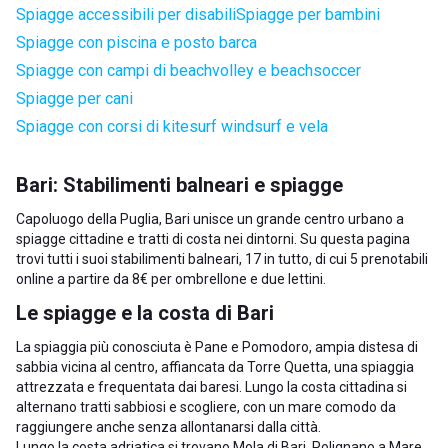
Spiagge accessibili per disabili
Spiagge per bambini
Spiagge con piscina e posto barca
Spiagge con campi di beachvolley e beachsoccer
Spiagge per cani
Spiagge con corsi di kitesurf windsurf e vela
Bari: Stabilimenti balneari e spiagge
Capoluogo della Puglia, Bari unisce un grande centro urbano a
spiagge cittadine e tratti di costa nei dintorni. Su questa pagina
trovi tutti i suoi stabilimenti balneari, 17 in tutto, di cui 5 prenotabili
online a partire da 8€ per ombrellone e due lettini.
Le spiagge e la costa di Bari
La spiaggia più conosciuta è Pane e Pomodoro, ampia distesa di
sabbia vicina al centro, affiancata da Torre Quetta, una spiaggia
attrezzata e frequentata dai baresi. Lungo la costa cittadina si
alternano tratti sabbiosi e scogliere, con un mare comodo da
raggiungere anche senza allontanarsi dalla città.
Lungo la costa adriatica si trovano
Mola di Bari
,
Polignano a Mare