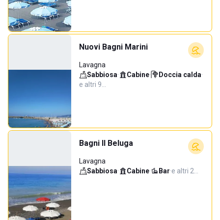
Nuovi Bagni Marini
Lavagna
Sabbiosa
·
Cabine
·
Doccia calda
·
e altri 9…
Bagni Il Beluga
Lavagna
Sabbiosa
·
Cabine
·
Bar
·
e altri 2…