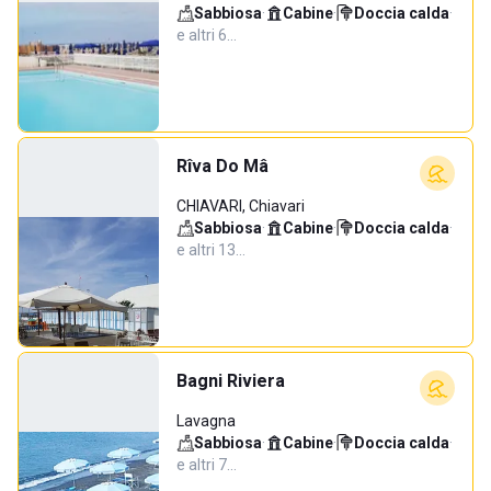
Sabbiosa
·
Cabine
·
Doccia calda
·
e altri 6…
Rîva Do Mâ
CHIAVARI, Chiavari
Sabbiosa
·
Cabine
·
Doccia calda
·
e altri 13…
Bagni Riviera
Lavagna
Sabbiosa
·
Cabine
·
Doccia calda
·
e altri 7…