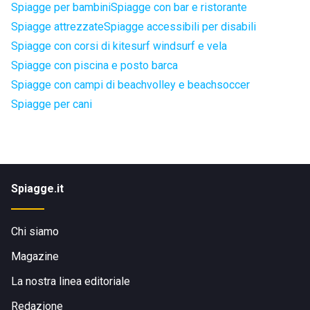
Spiagge per bambini
Spiagge con bar e ristorante
Spiagge attrezzate
Spiagge accessibili per disabili
Spiagge con corsi di kitesurf windsurf e vela
Spiagge con piscina e posto barca
Spiagge con campi di beachvolley e beachsoccer
Spiagge per cani
Spiagge.it
Chi siamo
Magazine
La nostra linea editoriale
Redazione