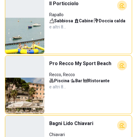
Il Porticciolo
Rapallo
Sabbiosa
·
Cabine
·
Doccia calda
·
e altri 8…
Pro Recco My Sport Beach
Recco, Recco
Piscina
·
Bar
·
Ristorante
·
e altri 8…
Bagni Lido Chiavari
Chiavari