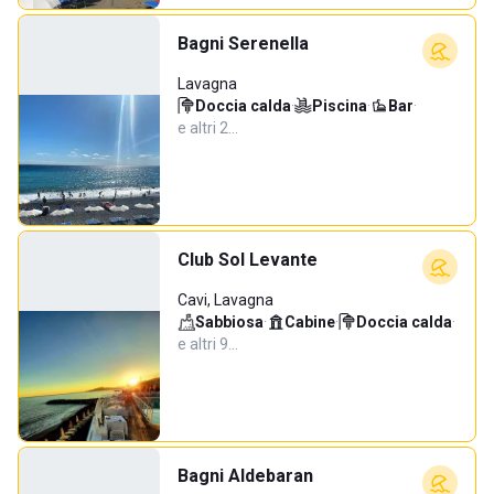
Bagni Serenella
Lavagna
Doccia calda
·
Piscina
·
Bar
·
e altri 2…
Club Sol Levante
Cavi, Lavagna
Sabbiosa
·
Cabine
·
Doccia calda
·
e altri 9…
Bagni Aldebaran