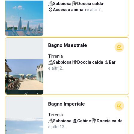
Sabbiosa
·
Doccia calda
·
Accesso animali
·
e altri 7…
Bagno Maestrale
Tirrenia
Sabbiosa
·
Doccia calda
·
Bar
·
e altri 2…
Bagno Imperiale
Tirrenia
Sabbiosa
·
Cabine
·
Doccia calda
·
e altri 13…