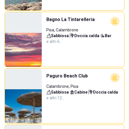
Bagno La Tintarelleria
Pisa, Calambrone
Sabbiosa
·
Doccia calda
·
Bar
·
e altri 6…
Paguro Beach Club
Calambrone, Pisa
Sabbiosa
·
Cabine
·
Doccia calda
·
e altri 12…