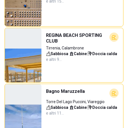
e altri 15…
REGINA BEACH SPORTING
CLUB
Tirrenia, Calambrone
Sabbiosa
·
Cabine
·
Doccia calda
·
e altri 9…
Bagno Maruzzella
Torre Del Lago Puccini, Viareggio
Sabbiosa
·
Cabine
·
Doccia calda
·
e altri 11…