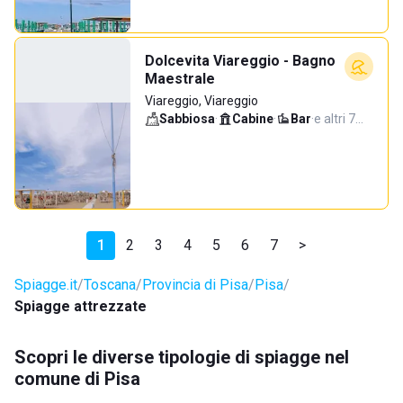
Dolcevita Viareggio - Bagno
Maestrale
Viareggio, Viareggio
Sabbiosa
·
Cabine
·
Bar
·
e altri 7…
1
2
3
4
5
6
7
>
Spiagge.it
Toscana
Provincia di Pisa
Pisa
Spiagge attrezzate
Scopri le diverse tipologie di spiagge nel
comune di Pisa