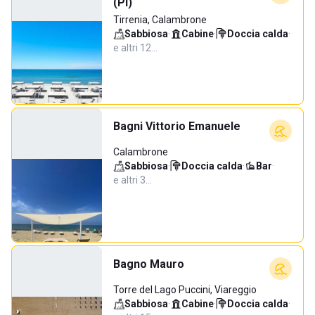
(PI)
Tirrenia, Calambrone
Sabbiosa
·
Cabine
·
Doccia calda
·
e altri 12…
Bagni Vittorio Emanuele
Calambrone
Sabbiosa
·
Doccia calda
·
Bar
·
e altri 3…
Bagno Mauro
Torre del Lago Puccini, Viareggio
Sabbiosa
·
Cabine
·
Doccia calda
·