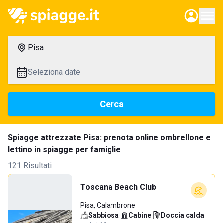
Pisa
Seleziona date
Cerca
Spiagge attrezzate Pisa: prenota online ombrellone e
lettino in spiagge per famiglie
121 Risultati
Toscana Beach Club
Pisa, Calambrone
Sabbiosa
·
Cabine
·
Doccia calda
·