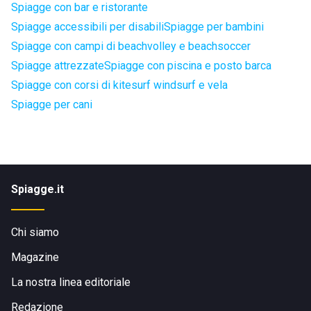
Spiagge con bar e ristorante
Spiagge accessibili per disabili
Spiagge per bambini
Spiagge con campi di beachvolley e beachsoccer
Spiagge attrezzate
Spiagge con piscina e posto barca
Spiagge con corsi di kitesurf windsurf e vela
Spiagge per cani
Spiagge.it
Chi siamo
Magazine
La nostra linea editoriale
Redazione