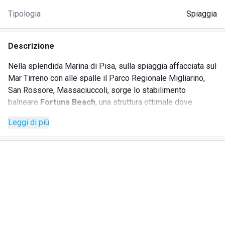
Tipologia
Spiaggia
Descrizione
Nella splendida Marina di Pisa, sulla spiaggia affacciata sul
Mar Tirreno con alle spalle il Parco Regionale Migliarino,
San Rossore, Massaciuccoli, sorge lo stabilimento
balneare
Fortuna Beach
, una struttura ottimale dove
trascorrere piacevoli vacanze all'insegna del relax e del
Leggi di più
divertimento. Fortuna Beach offre un ambiente
polifunzionale adatto a giovani e famiglie con bambini.
Un'
area giochi
recintata e sorvegliata, con animatori
professionisti, permette ai più piccoli di svagarsi mentre i
genitori si rilassano. Il
ristorante
propone menù variegati a
pranzo e a cena. Alla sera il locale diventa un
Fast Food
Bar
per soddisfare le esigenze degli sportivi, offrendo
piatti preparati con materie prime del territorio e di qualità.
Chi ama le competizioni e in particolare i grandi eventi, può