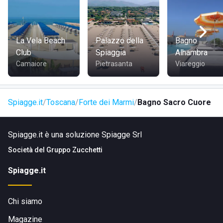
COME RAGGIUNGERE BAGNO SACRO CUORE
La Vela Beach
Palazzo della
Bagno
Club
Spiaggia
Alhambra
La struttura si raggiunge comodamente dal
lungomare
, ed
Camaiore
Pietrasanta
Viareggio
è accessibile a piedi, in bicicletta, in auto o tramite i
mezzi
pubblici
. La vicinanza al centro rende l’arrivo semplice per
tutti i visitatori.
Spiagge.it
Toscana
Forte dei Marmi
Bagno Sacro Cuore
Spiagge.it è una soluzione Spiagge Srl
Società del
Gruppo Zucchetti
Spiagge.it
Chi siamo
Magazine