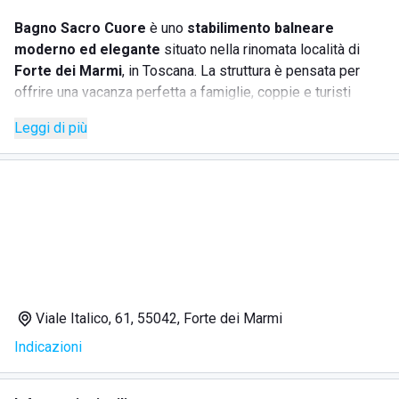
Bagno Sacro Cuore
è uno
stabilimento balneare
moderno ed elegante
situato nella rinomata località di
Forte dei Marmi
, in Toscana. La struttura è pensata per
offrire una vacanza perfetta a famiglie, coppie e turisti
amanti del comfort e dello stile.
Leggi di più
Lo stabilimento si distingue per l’ambiente curato,
l’attenzione al benessere degli ospiti e i numerosi servizi
dedicati. Il
personale altamente qualificato
è sempre
pronto a rispondere alle esigenze della clientela, per
rendere il soggiorno rilassante e piacevole. Ideale anche
per famiglie con bambini, grazie all'
area giochi attrezzata
e agli
alti standard di igiene e sicurezza
.
Viale Italico, 61, 55042, Forte dei Marmi
SERVIZI OFFERTI
Indicazioni
Spiaggia attrezzata
con ombrelloni, lettini e sdraio
ben distanziati e sanificati;