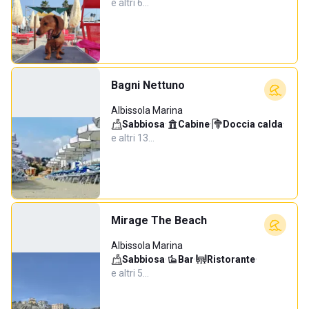
e altri 6…
Bagni Nettuno
Albissola Marina
Sabbiosa
·
Cabine
·
Doccia calda
·
e altri 13…
Mirage The Beach
Albissola Marina
Sabbiosa
·
Bar
·
Ristorante
·
e altri 5…