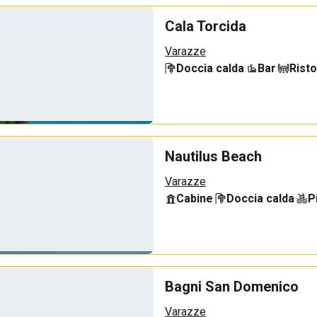
Cala Torcida
Varazze
Doccia calda
·
Bar
·
Rist
Nautilus Beach
Varazze
Cabine
·
Doccia calda
·
P
Bagni San Domenico
Varazze