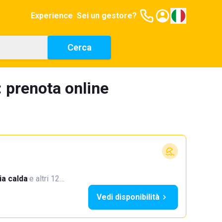
Experience
Sei un gestore?
Cerca
: prenota online
a calda
·
e altri 12…
Vedi disponibilità