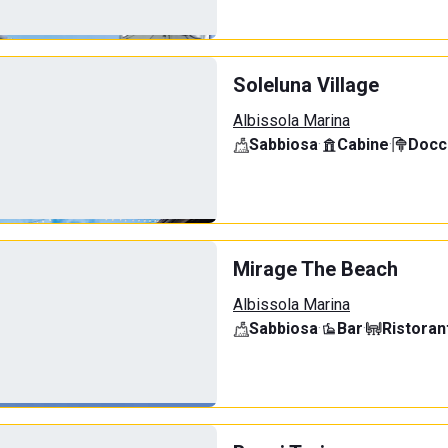
Soleluna Village
Albissola Marina
Sabbiosa
·
Cabine
·
Docci
Mirage The Beach
Albissola Marina
Sabbiosa
·
Bar
·
Ristoran