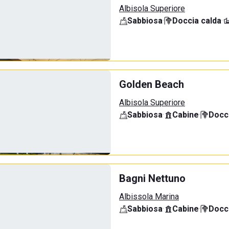
Albisola Superiore
Sabbiosa
·
Doccia calda
·
Golden Beach
Albisola Superiore
Sabbiosa
·
Cabine
·
Docci
Bagni Nettuno
Albissola Marina
Sabbiosa
·
Cabine
·
Docci