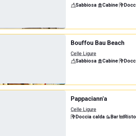
Sabbiosa
·
Cabine
·
Docci
Bouffou Bau Beach
Celle Ligure
Sabbiosa
·
Cabine
·
Docci
Pappaciann'a
Celle Ligure
Doccia calda
·
Bar
·
Rist