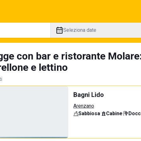
Seleziona date
gge con bar e ristorante Molare
llone e lettino
ti
Bagni Lido
Arenzano
Sabbiosa
·
Cabine
·
Docci