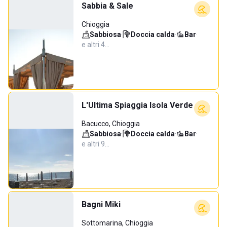
Sabbia & Sale
Chioggia
Sabbiosa
·
Doccia calda
·
Bar
·
e altri 4…
L'Ultima Spiaggia Isola Verde
Bacucco, Chioggia
Sabbiosa
·
Doccia calda
·
Bar
·
e altri 9…
Bagni Miki
Sottomarina, Chioggia