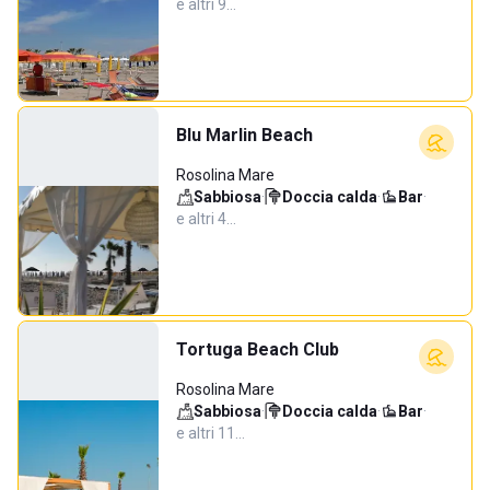
e altri 9…
Blu Marlin Beach
Rosolina Mare
Sabbiosa
·
Doccia calda
·
Bar
·
e altri 4…
Tortuga Beach Club
Rosolina Mare
Sabbiosa
·
Doccia calda
·
Bar
·
e altri 11…