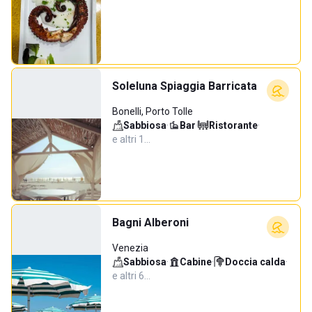
Soleluna Spiaggia Barricata
Bonelli, Porto Tolle
Sabbiosa
·
Bar
·
Ristorante
·
e altri 1…
Bagni Alberoni
Venezia
Sabbiosa
·
Cabine
·
Doccia calda
·
e altri 6…