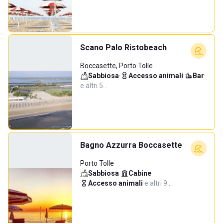
Scano Palo Ristobeach
Boccasette, Porto Tolle
Sabbiosa
·
Accesso animali
·
Bar
·
e altri 5…
Bagno Azzurra Boccasette
Porto Tolle
Sabbiosa
·
Cabine
·
Accesso animali
·
e altri 9…