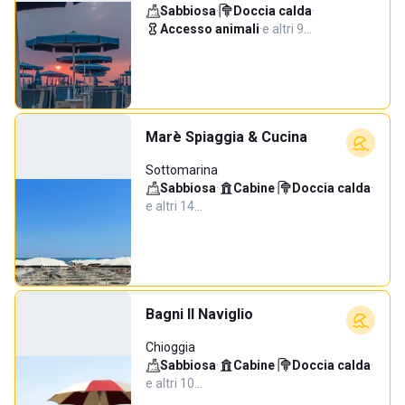
Sabbiosa
·
Doccia calda
·
Accesso animali
·
e altri 9…
Marè Spiaggia & Cucina
Sottomarina
Sabbiosa
·
Cabine
·
Doccia calda
·
e altri 14…
Bagni Il Naviglio
Chioggia
Sabbiosa
·
Cabine
·
Doccia calda
·
e altri 10…