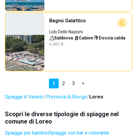
Bagno Galattico
Lido Delle Nazioni
Sabbiosa
·
Cabine
·
Doccia calda
·
e altri 8…
1
2
3
>
Spiagge.it
Veneto
Provincia di Rovigo
Loreo
Scopri le diverse tipologie di spiagge nel
comune di Loreo
Spiagge per bambini
Spiagge con bar e ristorante