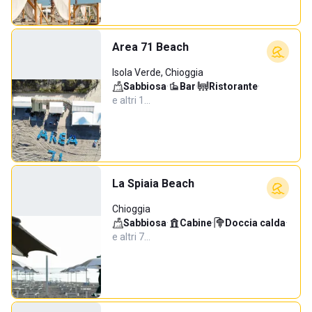
Area 71 Beach
Isola Verde, Chioggia
Sabbiosa
·
Bar
·
Ristorante
·
e altri 1…
La Spiaia Beach
Chioggia
Sabbiosa
·
Cabine
·
Doccia calda
·
e altri 7…