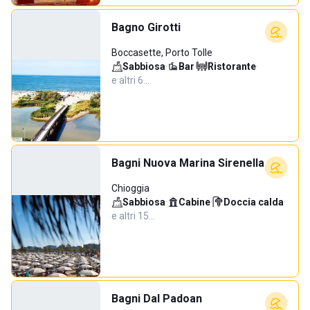
Bagno Girotti
Boccasette, Porto Tolle
Sabbiosa
·
Bar
·
Ristorante
·
e altri 6…
Bagni Nuova Marina Sirenella
Chioggia
Sabbiosa
·
Cabine
·
Doccia calda
·
e altri 15…
Bagni Dal Padoan