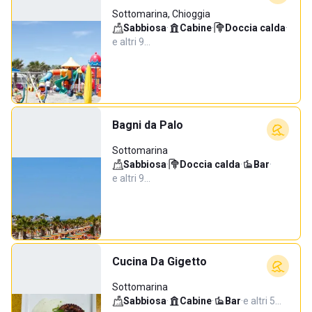
Sottomarina, Chioggia
Sabbiosa
·
Cabine
·
Doccia calda
·
e altri 9…
Bagni da Palo
Sottomarina
Sabbiosa
·
Doccia calda
·
Bar
·
e altri 9…
Cucina Da Gigetto
Sottomarina
Sabbiosa
·
Cabine
·
Bar
·
e altri 5…