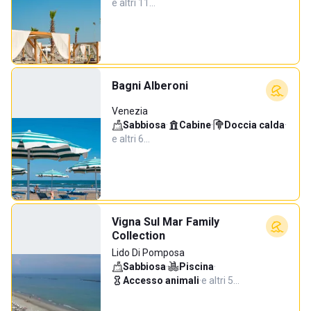
e altri 11…
Bagni Alberoni
Venezia
Sabbiosa
·
Cabine
·
Doccia calda
·
e altri 6…
Vigna Sul Mar Family
Collection
Lido Di Pomposa
Sabbiosa
·
Piscina
·
Accesso animali
·
e altri 5…