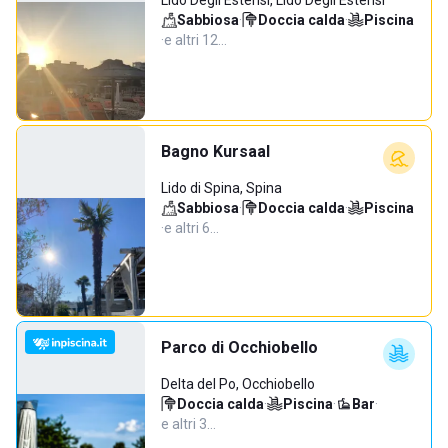
Lido Degli Estensi, Lido Degli Estensi
Sabbiosa
·
Doccia calda
·
Piscina
·
e altri 12…
Bagno Kursaal
Lido di Spina, Spina
Sabbiosa
·
Doccia calda
·
Piscina
·
e altri 6…
Parco di Occhiobello
Delta del Po, Occhiobello
Doccia calda
·
Piscina
·
Bar
·
e altri 3…