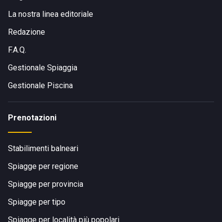
servita anche da autobus che collegano i principali centri
La nostra linea editoriale
urbani ai Lidi Ferraresi, rendendo comodo l'accesso anche
senza auto.
Redazione
F.A.Q.
Gestionale Spiaggia
Gestionale Piscina
Prenotazioni
Stabilimenti balneari
Spiagge per regione
Spiagge per provincia
Spiagge per tipo
Spiagge per località più popolari