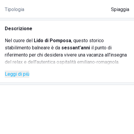
Tipologia
Spiaggia
Descrizione
Nel cuore del
Lido di Pomposa
, questo storico
stabilimento balneare è da
sessant’anni
il punto di
riferimento per chi desidera vivere una vacanza all'insegna
del relax e dell'autentica ospitalità emiliano-romagnola.
Gestito da tre generazioni della stessa famiglia, lo
Leggi di più
stabilimento ha saputo evolversi con i tempi senza mai
perdere il calore e lo stile tipico di un'azienda familiare,
offrendo un ambiente accogliente e adatto a tutte le età.
Specializzato nell'accoglienza delle famiglie, lo
stabilimento combina un’atmosfera giovane e dinamica con
la tranquillità della tradizione balneare. Qui ogni ospite trova
un luogo confortevole dove rilassarsi, divertirsi e godere di