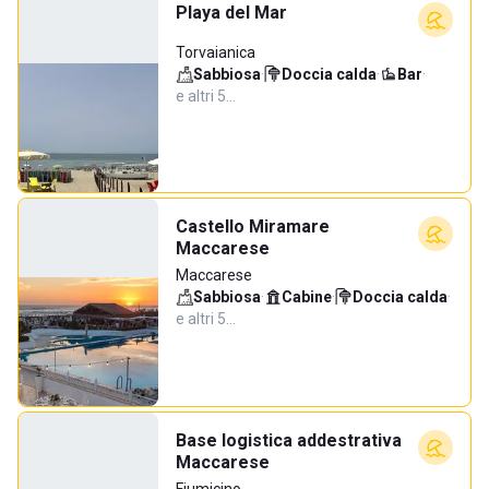
Playa del Mar
Torvaianica
Sabbiosa
·
Doccia calda
·
Bar
·
e altri 5…
Castello Miramare
Maccarese
Maccarese
Sabbiosa
·
Cabine
·
Doccia calda
·
e altri 5…
Base logistica addestrativa
Maccarese