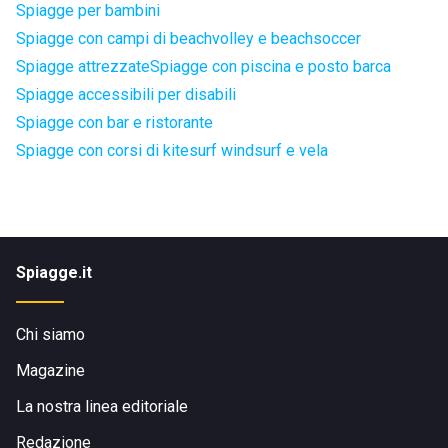
Spiagge per bambini
Spiagge con campi di beachvolley e beachsoccer
Spiagge attrezzate
Spiagge con piscina e posto barca
Spiagge accessibili per disabili
Spiagge con bar e ristorante
Spiagge con corsi di kitesurf windsurf e vela
Spiagge.it
Chi siamo
Magazine
La nostra linea editoriale
Redazione