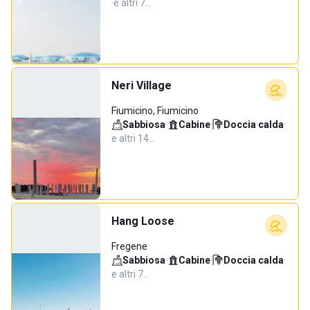
·
e altri 7…
Neri Village
Fiumicino, Fiumicino
Sabbiosa
·
Cabine
·
Doccia calda
·
e altri 14…
Hang Loose
Fregene
Sabbiosa
·
Cabine
·
Doccia calda
·
e altri 7…