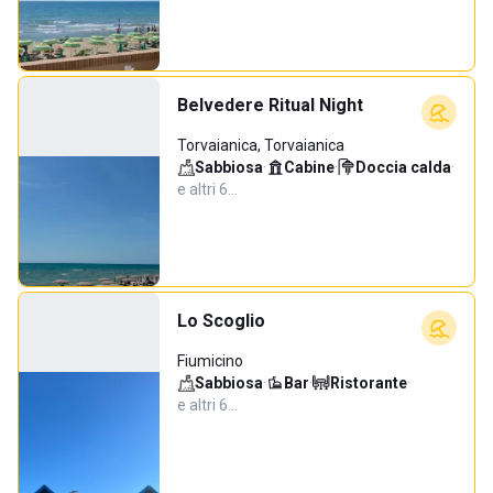
Belvedere Ritual Night
Torvaianica, Torvaianica
Sabbiosa
·
Cabine
·
Doccia calda
·
e altri 6…
Lo Scoglio
Fiumicino
Sabbiosa
·
Bar
·
Ristorante
·
e altri 6…