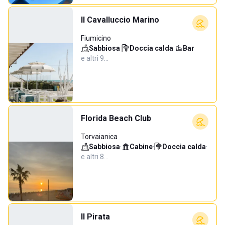
Il Cavalluccio Marino
Fiumicino
Sabbiosa
·
Doccia calda
·
Bar
·
e altri 9…
Florida Beach Club
Torvaianica
Sabbiosa
·
Cabine
·
Doccia calda
·
e altri 8…
Il Pirata