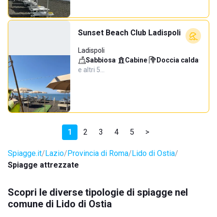
Sunset Beach Club Ladispoli
Ladispoli
Sabbiosa
·
Cabine
·
Doccia calda
·
e altri 5…
1
2
3
4
5
>
Spiagge.it
Lazio
Provincia di Roma
Lido di Ostia
Spiagge attrezzate
Scopri le diverse tipologie di spiagge nel
comune di Lido di Ostia