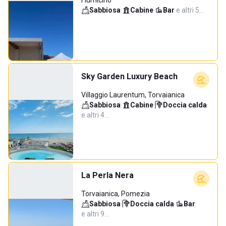
Fiumicino
Sabbiosa
·
Cabine
·
Bar
·
e altri 5…
Sky Garden Luxury Beach
Villaggio Laurentum, Torvaianica
Sabbiosa
·
Cabine
·
Doccia calda
·
e altri 4…
La Perla Nera
Torvaianica, Pomezia
Sabbiosa
·
Doccia calda
·
Bar
·
e altri 9…