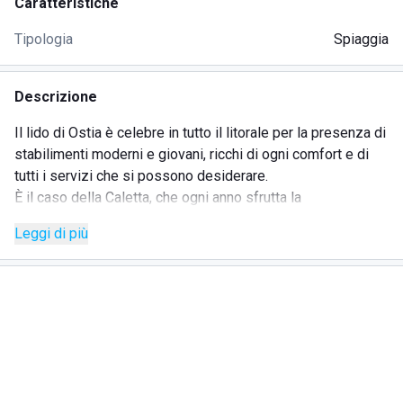
Caratteristiche
Tipologia
Spiaggia
Descrizione
Il lido di Ostia è celebre in tutto il litorale per la presenza di
stabilimenti moderni e giovani, ricchi di ogni comfort e di
tutti i servizi che si possono desiderare.
È il caso della Caletta, che ogni anno sfrutta la
conformazione ampia della spiaggia per collocare i lettini e
Leggi di più
gli ombrelloni alla giusta distanza gli uni dagli altri, in parte
per rispettare le norme promosse dal governo contro la
diffusione del covid e in parte per assicurare ai clienti
momenti di privacy e serenità anche nei mesi di maggiore
affollamento, quando la costa si popola soprattutto a luglio
e agosto.
I genitori saranno lieti di affidare i propri figli al servizio di
animazione della spiaggia, che saprà coinvolgerli in