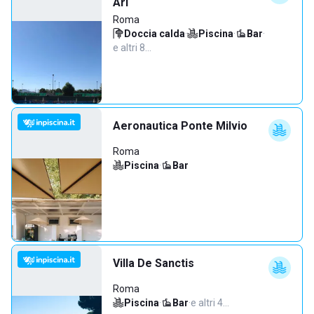
Arl
Roma
Doccia calda
·
Piscina
·
Bar
·
e altri 8…
Aeronautica Ponte Milvio
Roma
Piscina
·
Bar
Villa De Sanctis
Roma
Piscina
·
Bar
·
e altri 4…