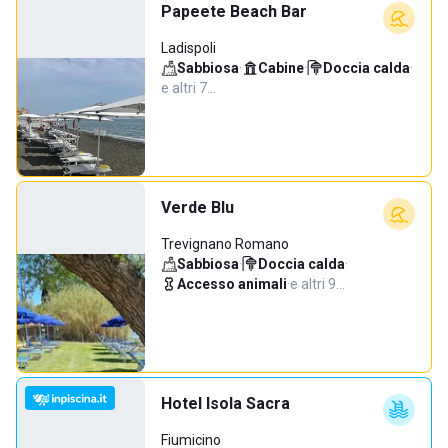
Papeete Beach Bar
Ladispoli
Sabbiosa
·
Cabine
·
Doccia calda
·
e altri 7…
Verde Blu
Trevignano Romano
Sabbiosa
·
Doccia calda
·
Accesso animali
·
e altri 9…
Hotel Isola Sacra
Fiumicino