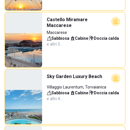
Castello Miramare
Maccarese
Maccarese
Sabbiosa
·
Cabine
·
Doccia calda
·
e altri 5…
Sky Garden Luxury Beach
Villaggio Laurentum, Torvaianica
Sabbiosa
·
Cabine
·
Doccia calda
·
e altri 4…