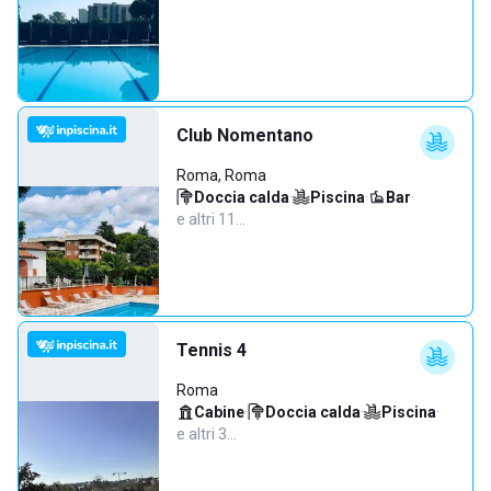
Club Nomentano
Roma, Roma
Doccia calda
·
Piscina
·
Bar
·
e altri 11…
Tennis 4
Roma
Cabine
·
Doccia calda
·
Piscina
·
e altri 3…