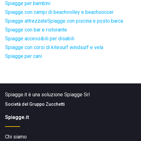
Spiagge per bambini
Spiagge con campi di beachvolley e beachsoccer
Spiagge attrezzate
Spiagge con piscina e posto barca
Spiagge con bar e ristorante
Spiagge accessibili per disabili
Spiagge con corsi di kitesurf windsurf e vela
Spiagge per cani
Spiagge.it è una soluzione Spiagge Srl
Società del
Gruppo Zucchetti
Spiagge.it
Chi siamo