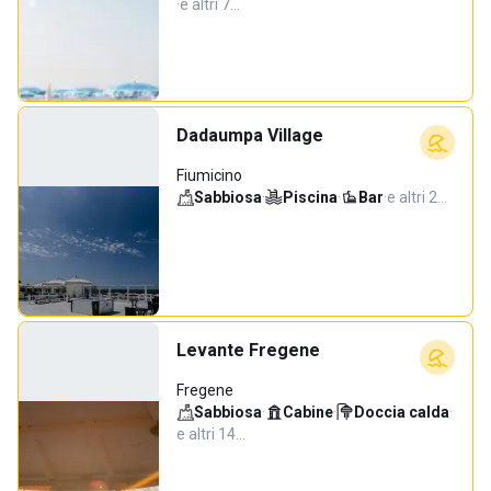
·
e altri 7…
Dadaumpa Village
Fiumicino
Sabbiosa
·
Piscina
·
Bar
·
e altri 2…
Levante Fregene
Fregene
Sabbiosa
·
Cabine
·
Doccia calda
·
e altri 14…