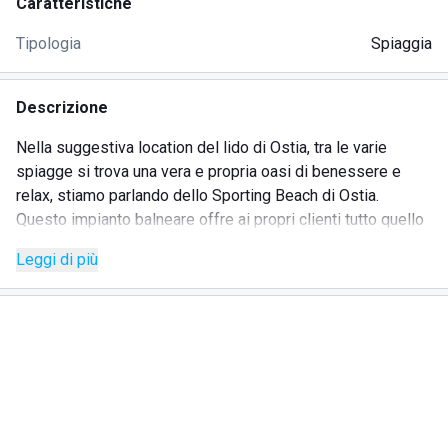
Caratteristiche
Tipologia
Spiaggia
Descrizione
Nella suggestiva location del lido di Ostia, tra le varie
spiagge si trova una vera e propria oasi di benessere e
relax, stiamo parlando dello Sporting Beach di Ostia.
Questo impianto balneare offre ai propri clienti tutto quello
di cui avete bisogno, dalle sdraio con ombrelloni alle cabine
Leggi di più
con doccia calda fino alla zona WI-FI troverete tutto il
necessario per passare la miglior esperienza balneare.
Non mancheranno poi i servizi di animazione, le piscine, i
campetti per lo sport e varie attività sociali da fare in acqua
o in spiaggia.
Il centro Sporting Beach possiede inoltre una boutique
interamente dedicata al mare, qui troverete non solo
costumi da bagno, ma vari capi di abbigliamento e