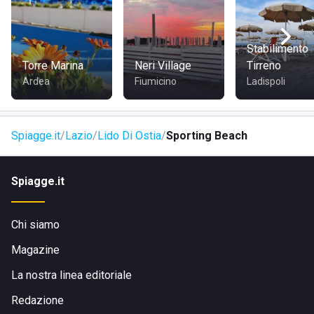
Stabilimento
Torre Marina
Neri Village
Tirreno
Ardea
Fiumicino
Ladispoli
Spiagge.it
Lazio
Lido Di Ostia
Sporting Beach
Spiagge.it
Chi siamo
Magazine
La nostra linea editoriale
Redazione