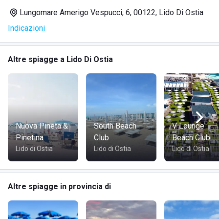
oggettistica varia.
Lungomare Amerigo Vespucci, 6, 00122, Lido Di Ostia
A concludere il pacchetto di offerte proposte non poteva
Indicazioni
mancare il ristorante dello Sporting Beach, questo
ristorante permette di gustare le pietanze fatte
rigorosamente con pesce fresco su di una suggestiva
Altre spiagge a Lido Di Ostia
terrazza panoramica affaccia direttamente sul mare.
Nuova Pineta &
South Beach
V Lounge
Pinetina
Club
Beach Club
Lido di Ostia
Lido di Ostia
Lido di Ostia
Altre spiagge in provincia di