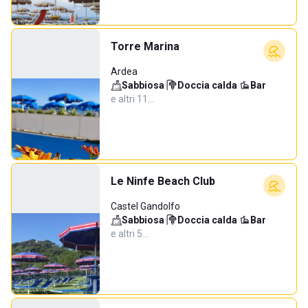
Torre Marina
Ardea
Sabbiosa
·
Doccia calda
·
Bar
·
e altri 11…
Le Ninfe Beach Club
Castel Gandolfo
Sabbiosa
·
Doccia calda
·
Bar
·
e altri 5…