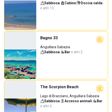
Sabbiosa
·
Cabine
·
Doccia calda
·
e altri 13…
Bagno 33
Anguillara Sabazia
Sabbiosa
·
Bar
·
e altri 2…
The Scorpion Beach
Lago di Bracciano, Anguillara Sabazia
Sabbiosa
·
Accesso animali
·
Bar
·
e altri 6…