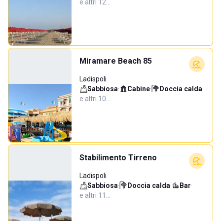
e altri 12…
Miramare Beach 85
Ladispoli
Sabbiosa
·
Cabine
·
Doccia calda
·
e altri 10…
Stabilimento Tirreno
Ladispoli
Sabbiosa
·
Doccia calda
·
Bar
·
e altri 11…