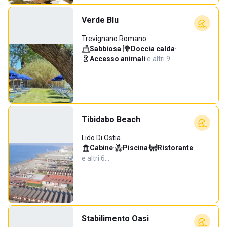
Verde Blu
Trevignano Romano
Sabbiosa
·
Doccia calda
·
Accesso animali
·
e altri 9…
Tibidabo Beach
Lido Di Ostia
Cabine
·
Piscina
·
Ristorante
·
e altri 6…
Stabilimento Oasi