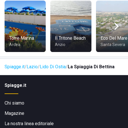
colazioni che renderanno piacevole l'esperienza anche per
il vostro palato.
Ed, infine, lasciarsi viziare dalla discoteca a cielo aperto e
non, nella location mozzafiato in cui si incontrano eleganza,
bellezza e semplicità, sarà un gioco da ragazzi.
Torre Marina
Il Tritone Beach
Eco Del Mare
Ardea
Anzio
Santa Severa
Spiagge.it
Lazio
Lido Di Ostia
La Spiaggia Di Bettina
Spiagge.it
Chi siamo
Magazine
La nostra linea editoriale