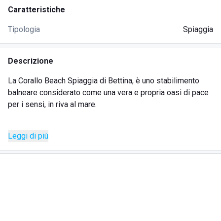
Caratteristiche
Tipologia
Spiaggia
Descrizione
La Corallo Beach Spiaggia di Bettina, è uno stabilimento
balneare considerato come una vera e propria oasi di pace
per i sensi, in riva al mare.
Situata a pochi chilomentri dal centro di Roma, la Corallo
Leggi di più
Beach e Spiaggia di Bettina, è immersa tra il verde della
Pineta di Castelfusano e il litorale romano caratterizzato da
acque limpide e sabbia scura.
Tra i suoi servizi, Corallo Beach Spiaggia di Bettina, offre la
possibilità di immergersi in una splendida piscina dal
design unico nel suo genere, che accoglie i clienti