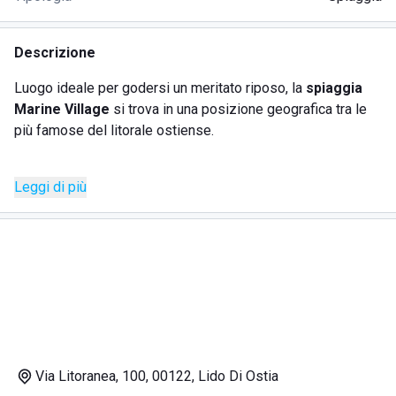
Descrizione
Luogo ideale per godersi un meritato riposo, la
spiaggia
Marine Village
si trova in una posizione geografica tra le
più famose del litorale ostiense.
Raggiungibile con facilità, è un posto accogliente e curato,
Leggi di più
dove il personale è da sempre attento alle esigenze dei
suoi ospiti. Efficienza e professionalità sono elementi
indispensabili per accogliere i tanti clienti che accedono
alla spiaggia, sia i vecchi sia i nuovi.
Servizi
Per donare accoglienza puntuale, la spiaggia Marine
Via Litoranea, 100, 00122, Lido Di Ostia
Village, offre diversi servizi, precisi e scrupolosi: