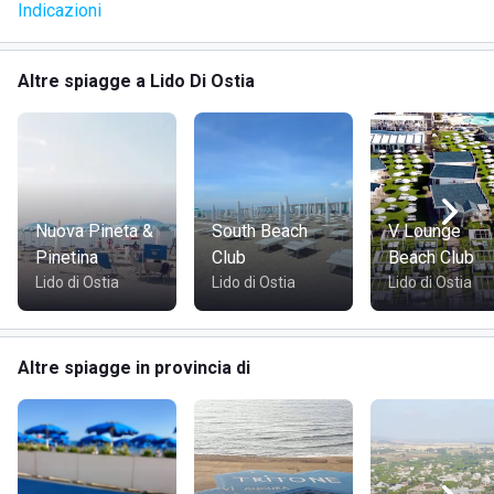
Indicazioni
area giochi;
Altre spiagge a Lido Di Ostia
spiaggia - ombrelloni, sdraio e lettini;
bar e ristorante;
doccia calda e fredda
Nuova Pineta &
South Beach
V Lounge
Pinetina
Club
Beach Club
Lido di Ostia
Lido di Ostia
Lido di Ostia
DOVE SI TROVA LA SPIAGGIA MARINE VILLAGE
Altre spiagge in provincia di
Molto distante dal traffico caotico della città, la spiaggia
Marine Village si trova nel rettilineo della costa tirrenica,
nell'alto Lazio.