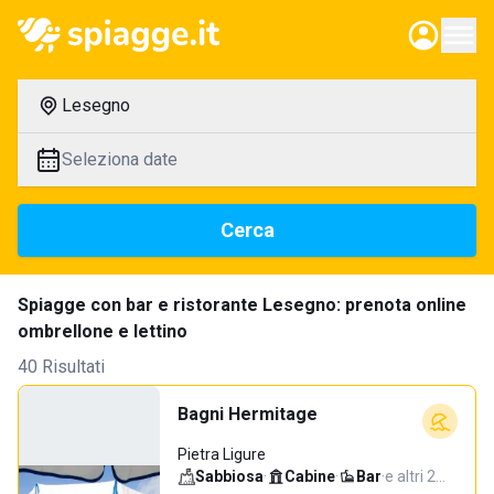
Lesegno
Seleziona date
Cerca
Spiagge con bar e ristorante Lesegno: prenota online
ombrellone e lettino
40 Risultati
Bagni Hermitage
Pietra Ligure
Sabbiosa
·
Cabine
·
Bar
·
e altri 2…