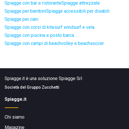
Spiagge con bar e ristorante
Spiagge attrezzate
Spiagge per bambini
Spiagge accessibili per disabili
Spiagge per cani
Spiagge con corsi di kitesurf windsurf e vela
Spiagge con piscina e posto barca
Spiagge con campi di beachvolley e beachsoccer
Spiagge.it è una soluzione Spiagge Srl
Società del
Gruppo Zucchetti
Spiagge.it
Chi siamo
Magazine