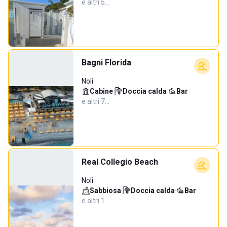
e altri 5…
Bagni Florida
Noli
Cabine
·
Doccia calda
·
Bar
·
e altri 7…
Real Collegio Beach
Noli
Sabbiosa
·
Doccia calda
·
Bar
·
e altri 1…